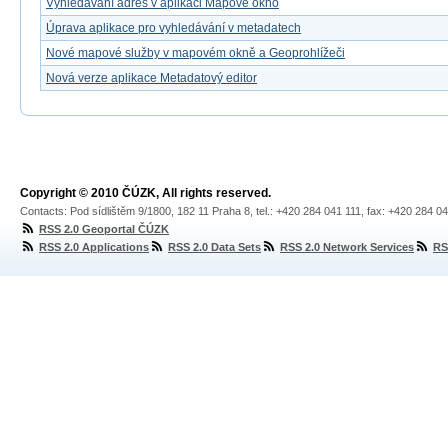
Vyhledávání adres v aplikaci Mapové okno
Úprava aplikace pro vyhledávání v metadatech
Nové mapové služby v mapovém okně a Geoprohlížeči
Nová verze aplikace Metadatový editor
Copyright © 2010 ČÚZK, All rights reserved.
Contacts: Pod sídlištěm 9/1800, 182 11 Praha 8, tel.: +420 284 041 111, fax: +420 284 0
RSS 2.0 Geoportal ČÚZK
RSS 2.0 Applications
RSS 2.0 Data Sets
RSS 2.0 Network Services
RS