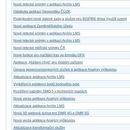
Nové letecké snímky v aplikaci Archiv LMS
Odstávka aplikací Geoportálu ČÚZK
Poskytování nové datové sady a služeb pro INSPIRE téma Využití území
Nové aplikace Zeměměřického úřadu
Nové letecké snímky v aplikaci Archiv LMS
Nové letecké snímky v aplikaci Archiv LMS
Nové letecké měřické snímky ČR
Nové funkce pro načítání tras ve formátu GPX
Aplikace „Hlášení chyb“ pro mobilní zařízení
Úprava geoprocessingových služeb a aplikace Analýzy výškopisu
Aktualizace aplikace Archiv LMS
Vyjádření k existenci bodů bodového pole
Rozšíření nabídky SMO-5 v Archivních mapách
Nová verze aplikace Analýzy výškopisu
Aktualizace aplikace Archiv LMS
Nová 3D webová scéna pro DMR 4G a DMR 5G
Nová verze aplikace Analýzy výškopisu
Aktualizace transformační služby