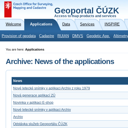
Geoportal ČÚZK
Access to map products and services
Welcome
Applications
Data
Services
INSPIRE
Provision of geodata
Cadastre
RUIAN
DMVS
Geodetic App.
Altimetr
You are here:
Applications
Archive: News of the applications
News
Nové letecké snímky v aplikaci Archiv z roku 1979
Nová generace aplikací ZÚ
Novinka v aplikaci E-shop
Nové letecké snímky v aplikaci Archiv
Archiv
Odstávka služeb Geoportálu ČÚZK