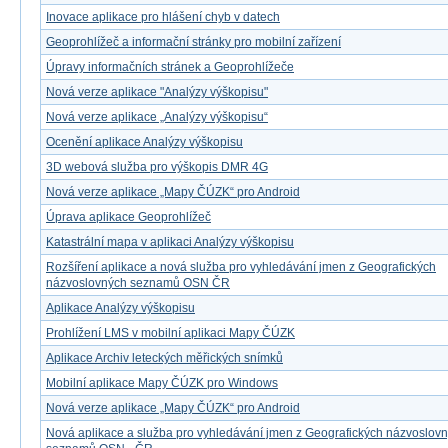
Inovace aplikace pro hlášení chyb v datech
Geoprohlížeč a informační stránky pro mobilní zařízení
Úpravy informačních stránek a Geoprohlížeče
Nová verze aplikace "Analýzy výškopisu"
Nová verze aplikace „Analýzy výškopisu“
Ocenění aplikace Analýzy výškopisu
3D webová služba pro výškopis DMR 4G
Nová verze aplikace „Mapy ČÚZK“ pro Android
Úprava aplikace Geoprohlížeč
Katastrální mapa v aplikaci Analýzy výškopisu
Rozšíření aplikace a nová služba pro vyhledávání jmen z Geografických
názvoslovných seznamů OSN ČR
Aplikace Analýzy výškopisu
Prohlížení LMS v mobilní aplikaci Mapy ČÚZK
Aplikace Archiv leteckých měřických snímků
Mobilní aplikace Mapy ČÚZK pro Windows
Nová verze aplikace „Mapy ČÚZK“ pro Android
Nová aplikace a služba pro vyhledávání jmen z Geografických názvoslov