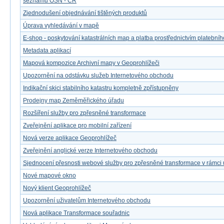
seznamů OSN - ČR
Zjednodušení objednávání tištěných produktů
Úprava vyhledávání v mapě
E-shop - poskytování katastrálních map a platba prostřednictvím platebníh
Metadata aplikací
Mapová kompozice Archivní mapy v Geoprohlížeči
Upozornění na odstávku služeb Internetového obchodu
Indikační skici stabilního katastru kompletně zpřístupněny
Prodejny map Zeměměřického úřadu
Rozšíření služby pro zpřesněné transformace
Zveřejnění aplikace pro mobilní zařízení
Nová verze aplikace Geoprohlížeč
Zveřejnění anglické verze Internetového obchodu
Sjednocení přesnosti webové služby pro zpřesněné transformace v rámci
Nové mapové okno
Nový klient Geoprohlížeč
Upozornění uživatelům Internetového obchodu
Nová aplikace Transformace souřadnic