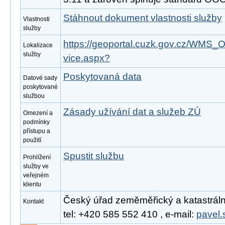
Stáhnout dokument vlastnosti služby
Vlastnosti
služby
https://geoportal.cuzk.gov.cz/W
Lokalizace
služby
vice.aspx?
Poskytovaná data
Datové sady
poskytované
službou
Zásady užívání dat a služeb ZÚ
Omezení a
podmínky
přístupu a
použití
Spustit službu
Prohlížení
služby ve
veřejném
klientu
Český úřad zeměměřický a katastrální
Kontakt
tel: +420 585 552 410 , e-mail:
pavel.