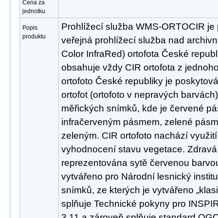
Cena za
jednotku
Prohlížecí služba WMS-ORTOCIR je 
Popis
produktu
veřejná prohlížecí služba nad archivn
Color InfraRed) ortofota České republ
obsahuje vždy CIR ortofota z jednoh
ortofoto České republiky je poskytov
ortofot (ortofoto v nepravých barvách
měřických snímků, kde je červené p
infračerveným pásmem, zelené pás
zeleným. CIR ortofoto nachází využití
vyhodnocení stavu vegetace. Zdravá
reprezentována sytě červenou barvou.
vytvářeno pro Národní lesnický institu
snímků, ze kterých je vytvářeno „klasi
splňuje Technické pokyny pro INSPIRE
3.11 a zároveň splňuje standard OGC