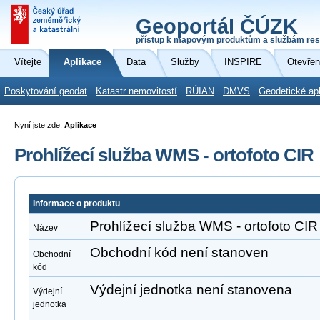
Geoportál ČÚZK
přístup k mapovým produktům a službám res
Vítejte
Aplikace
Data
Služby
INSPIRE
Otevřen
Poskytování geodat
Katastr nemovitostí
RÚIAN
DMVS
Geodetické ap
Nyní jste zde:
Aplikace
Prohlížecí služba WMS - ortofoto CIR
Informace o produktu
Prohlížecí služba WMS - ortofoto CIR
Název
Obchodní kód není stanoven
Obchodní
kód
Výdejní jednotka není stanovena
Výdejní
jednotka