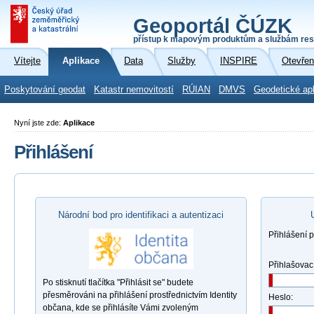
Geoportál ČÚZK
přístup k mapovým produktům a službám res
Vítejte
Aplikace
Data
Služby
INSPIRE
Otevřen
Poskytování geodat
Katastr nemovitostí
RÚIAN
DMVS
Geodetické ap
Nyní jste zde:
Aplikace
Přihlášení
Národní bod pro identifikaci a autentizaci
Přihlášení 
Přihlašovac
Po stisknutí tlačítka "Přihlásit se" budete
přesměrováni na přihlášení prostřednictvím Identity
Heslo:
občana, kde se přihlásíte Vámi zvoleným