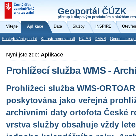
Geoportál ČÚZK
přístup k mapovým produktům a službám res
Vítejte
Aplikace
Data
Služby
INSPIRE
Otevřen
Poskytování geodat
Katastr nemovitostí
RÚIAN
DMVS
Geodetické ap
Nyní jste zde:
Aplikace
Prohlížecí služba WMS - Archi
Prohlížecí služba WMS-ORTOAR
poskytována jako veřejná prohlí
archivnimi daty ortofota České r
vrstva služby obsahuje vždy let