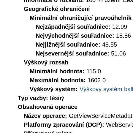
Informace o rozsahu:
100 % území České
Geografické ohraničení
Minimální ohraničující pravoúhelník
Nejzápadnější souřadnice:
12.09
Nejvýchodnější souřadnice:
18.86
Nejjižnější souřadnice:
48.55
Nejsevernější souřadnice:
51.06
Výškový rozsah
Minimální hodnota:
115.0
Maximální hodnota:
1602.0
Výškový systém:
Výškový systém balt
Typ vazby:
těsný
Obsahovaná operace
Název operace:
GetViewServiceMetadat
Platformy zpracování (DCP):
WebServi