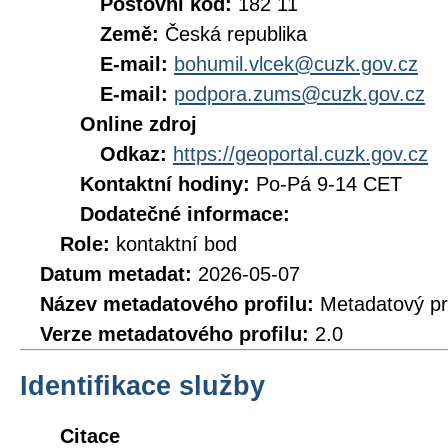
Poštovní kód:
182 11
Země:
Česká republika
E-mail:
bohumil.vlcek@cuzk.gov.cz
E-mail:
podpora.zums@cuzk.gov.cz
Online zdroj
Odkaz:
https://geoportal.cuzk.gov.cz
Kontaktní hodiny:
Po-Pá 9-14 CET
Dodatečné informace:
Role:
kontaktní bod
Datum metadat:
2026-05-07
Název metadatového profilu:
Metadatový pr
Verze metadatového profilu:
2.0
Identifikace služby
Citace