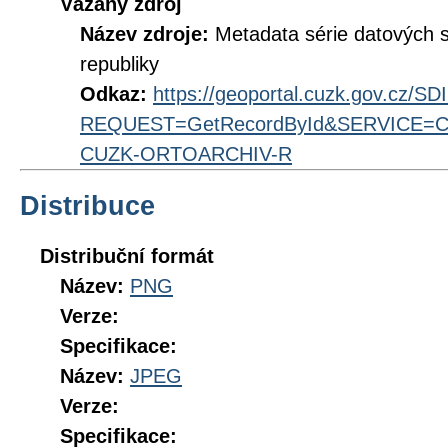
Vázaný zdroj
Název zdroje:
Metadata série datových s
republiky
Odkaz:
https://geoportal.cuzk.gov.cz/S
REQUEST=GetRecordById&SERVICE=CS
CUZK-ORTOARCHIV-R
Distribuce
Distribuční formát
Název:
PNG
Verze:
Specifikace:
Název:
JPEG
Verze:
Specifikace: