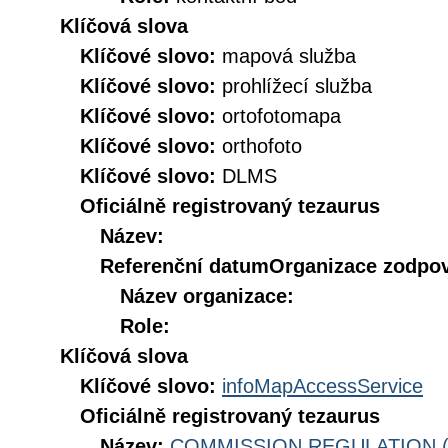
Klíčová slova
Klíčové slovo:
mapová služba
Klíčové slovo:
prohlížecí služba
Klíčové slovo:
ortofotomapa
Klíčové slovo:
orthofoto
Klíčové slovo:
DLMS
Oficiálně registrovaný tezaurus
Název:
Referenční datum
Organizace zodpov
Název organizace:
Role:
Klíčová slova
Klíčové slovo:
infoMapAccessService
Oficiálně registrovaný tezaurus
Název:
COMMISSION REGULATION (EC