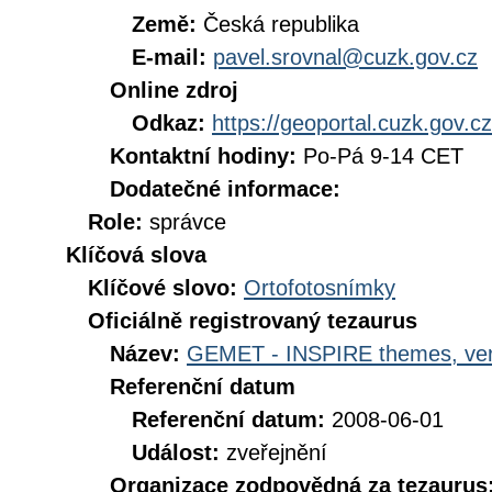
Země:
Česká republika
E-mail:
pavel.srovnal@cuzk.gov.cz
Online zdroj
Odkaz:
https://geoportal.cuzk.gov.cz
Kontaktní hodiny:
Po-Pá 9-14 CET
Dodatečné informace:
Role:
správce
Klíčová slova
Klíčové slovo:
Ortofotosnímky
Oficiálně registrovaný tezaurus
Název:
GEMET - INSPIRE themes, ver
Referenční datum
Referenční datum:
2008-06-01
Událost:
zveřejnění
Organizace zodpovědná za tezaurus