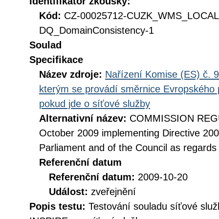
Identifikátor zkoušky:
Kód:
CZ-00025712-CUZK_WMS_LOCA
DQ_DomainConsistency-1
Soulad
Specifikace
Název zdroje:
Nařízení Komise (ES) č. 9
kterým se provádí směrnice Evropského 
pokud jde o síťové služby
Alternativní název:
COMMISSION REGUL
October 2009 implementing Directive 20
Parliament and of the Council as regards
Referenční datum
Referenční datum:
2009-10-20
Událost:
zveřejnění
Popis testu:
Testování souladu síťové služ