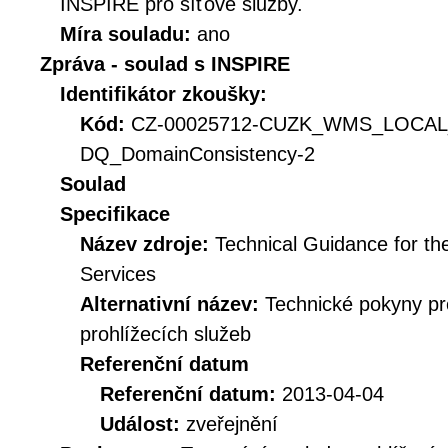
INSPIRE pro síťové služby.
Míra souladu:
ano
Zpráva - soulad s INSPIRE
Identifikátor zkoušky:
Kód:
CZ-00025712-CUZK_WMS_LOCA
DQ_DomainConsistency-2
Soulad
Specifikace
Název zdroje:
Technical Guidance for t
Services
Alternativní název:
Technické pokyny p
prohlížecích služeb
Referenční datum
Referenční datum:
2013-04-04
Událost:
zveřejnění