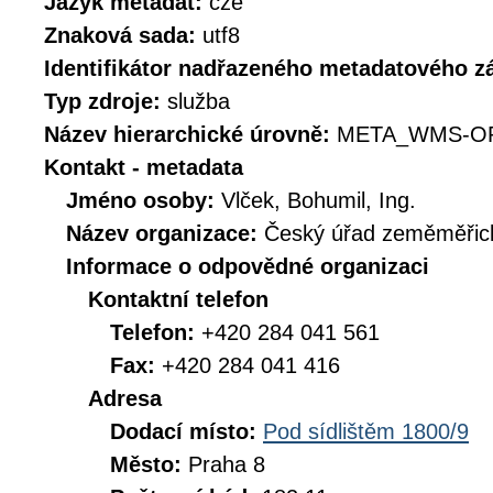
Jazyk metadat:
cze
Znaková sada:
utf8
Identifikátor nadřazeného metadatového 
Typ zdroje:
služba
Název hierarchické úrovně:
META_WMS-O
Kontakt - metadata
Jméno osoby:
Vlček, Bohumil, Ing.
Název organizace:
Český úřad zeměměřick
Informace o odpovědné organizaci
Kontaktní telefon
Telefon:
+420 284 041 561
Fax:
+420 284 041 416
Adresa
Dodací místo:
Pod sídlištěm 1800/9
Město:
Praha 8