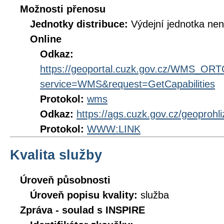
Možnosti přenosu
Jednotky distribuce:
Výdejní jednotka ne
Online
Odkaz:
https://geoportal.cuzk.gov.cz/WMS_
service=WMS&request=GetCapabilities
Protokol:
wms
Odkaz:
https://ags.cuzk.gov.cz/geoprohl
Protokol:
WWW:LINK
Kvalita služby
Úroveň působnosti
Úroveň popisu kvality:
služba
Zpráva - soulad s INSPIRE