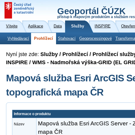
Geoportál ČÚZK
přístup k mapovým produktům a službám res
Vítejte
Aplikace
Data
Služby
INSPIRE
Otevřen
Vyhledávací
Prohlížecí
Stahovací
Geoprocessingové
Transforma
Nyní jste zde:
Služby / Prohlížecí / Prohlížecí slu
INSPIRE / WMS - Nadmořská výška-GRID (EL GRI
Mapová služba Esri ArcGIS Se
topografická mapa ČR
Informace o produktu
Mapová služba Esri ArcGIS Server - Z
Název
mapa ČR