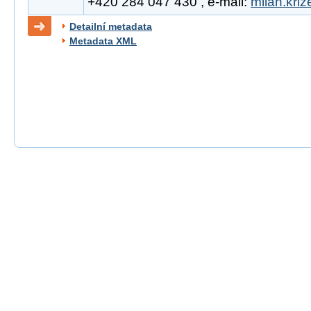
+420 284 047 430 , e-mail:
milan.kri
Detailní metadata
Metadata XML