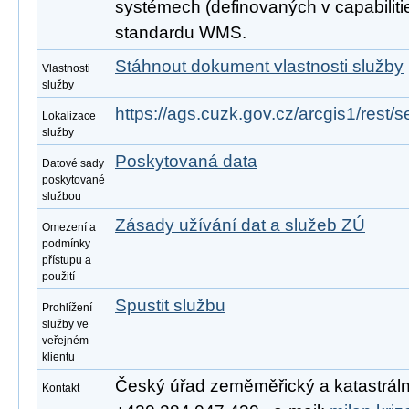
systémech (definovaných v capabiliti
standardu WMS.
Stáhnout dokument vlastnosti služby
Vlastnosti
služby
https://ags.cuzk.gov.cz/arcgis1/rest
Lokalizace
služby
Poskytovaná data
Datové sady
poskytované
službou
Zásady užívání dat a služeb ZÚ
Omezení a
podmínky
přístupu a
použití
Spustit službu
Prohlížení
služby ve
veřejném
klientu
Český úřad zeměměřický a katastrální, 
Kontakt