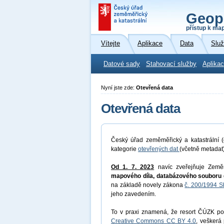
Geop
přístup k ma
Vítejte
Aplikace
Data
Slu
Datové sady
Stahovací služby
Aplikac
Nyní jste zde:
Otevřená data
Otevřená data
Český úřad zeměměřický a katastrální (
kategorie
otevřených dat
(včetně metadat
Od 1. 7. 2023
navíc zveřejňuje Země
mapového díla, databázového souboru 
na základě novely zákona
č. 200/1994 S
jeho zavedením.
To v praxi znamená, že resort ČÚZK pos
Creative Commons CC BY 4.0
, veškerá 