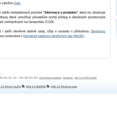
v záložce
Data
.
en výběr metadatových položek
"Informace o produktu"
, který mj. obsahuje
odkazy, které umožňují uživatelům rychlý přístup k otevřeným prostorovým
užeb zveřejněných na Geoportálu ČÚZK.
 i další otevřené datové sady, vždy v souladu s příslušnou
Otevřenou
jsou evidována v
Národním katalogu otevřených dat (NKOD).
a
 284 041 111, fax: +420 284 041 416,
Uživatelská podpora
,
facebook
,
Jak číst RSS kanály
 2.0 Síťové služby
RSS 2.0 INSPIRE
RSS 2.0 Otevřená data