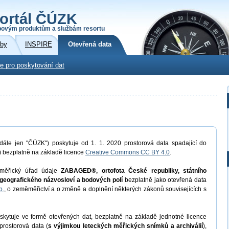
ortál ČÚZK
povým produktům a službám resortu
žby
INSPIRE
Otevřená data
e pro poskytování dat
dále jen "ČÚZK") poskytuje od 1. 1. 2020 prostorová data spadající do
) bezplatně na základě licence
Creative Commons CC BY 4.0
.
měřický úřad údaje
ZABAGED®, ortofota České republiky, státního
geografického názvosloví a bodových polí
bezplatně jako otevřená data
b.
, o zeměměřictví a o změně a doplnění některých zákonů souvisejících s
kytuje ve formě otevřených dat, bezplatně na základě jednotné licence
prostorová data (
s výjimkou leteckých měřických snímků a archiválií
),