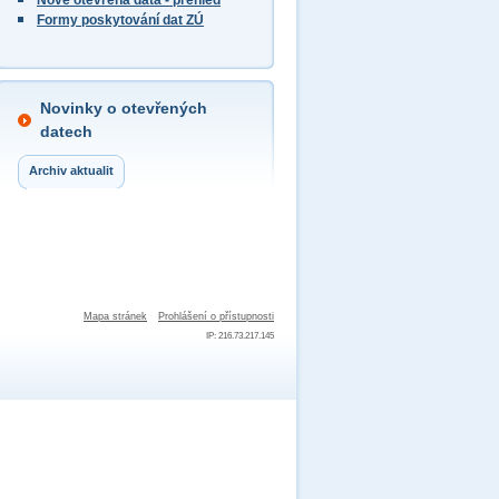
Nově otevřená data - přehled
Formy poskytování dat ZÚ
Novinky o otevřených
datech
Archiv aktualit
Mapa stránek
Prohlášení o přístupnosti
IP: 216.73.217.145