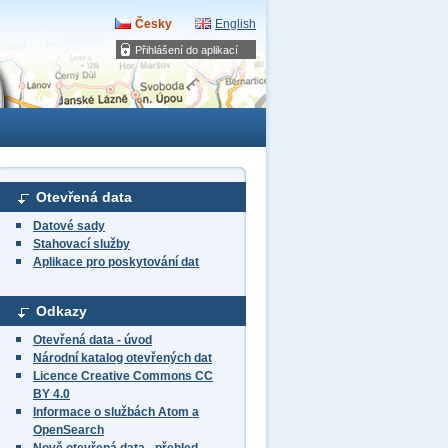
Česky
English
Přihlášení do aplikací
Otevřená data
Datové sady
Stahovací služby
Aplikace pro poskytování dat
Odkazy
Otevřená data - úvod
Národní katalog otevřených dat
Licence Creative Commons CC
BY 4.0
Informace o službách Atom a
OpenSearch