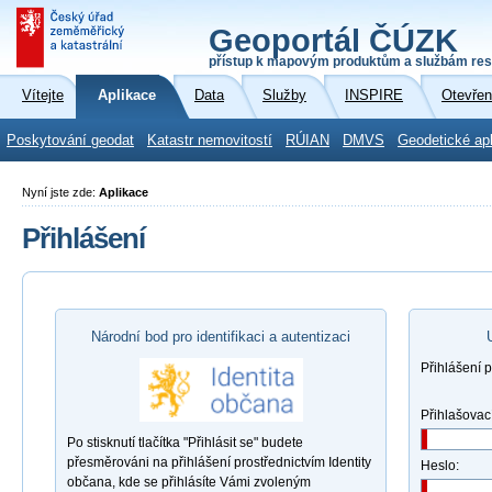
Geoportál ČÚZK
přístup k mapovým produktům a službám res
Vítejte
Aplikace
Data
Služby
INSPIRE
Otevřen
Poskytování geodat
Katastr nemovitostí
RÚIAN
DMVS
Geodetické ap
Nyní jste zde:
Aplikace
Přihlášení
Národní bod pro identifikaci a autentizaci
Přihlášení 
Přihlašovac
Po stisknutí tlačítka "Přihlásit se" budete
přesměrováni na přihlášení prostřednictvím Identity
Heslo:
občana, kde se přihlásíte Vámi zvoleným