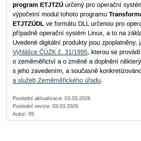
program ETJTZÚ
určený pro operační syst
výpočetní modul tohoto programu
Transform
ETJTZÚDL
ve formátu DLL určenou pro oper
případně operační systém Linux, a to na zák
Uvedené digitální produkty jsou zpoplatněny, 
Vyhlášce ČÚZK č. 31/1995
, kterou se provád
o zeměměřictví a o změně a doplnění některý
s jeho zavedením, a současně konkretizován
a služeb Zeměměřického úřadu
.
Poslední aktualizace: 03.03.2026
Poslední revize:
03.03.2026
Autor: 95