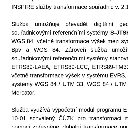
INSPIRE služby transformace souřadnic v. 2.
Služba umožňuje převádět digitální ge
souřadnicovými referenčními systémy
S-JTS
WGS 84, včetně transformace výšek mezi s
Bpv a WGS 84. Zároveň služba umožňu
souřadnicovými referenčními systémy stanov
ETRS89-LAEA, ETRS89-LCC, ETRS89-TM33
včetně transformace výšek v systému EVRS, 
systémy WGS 84 / UTM 33, WGS 84 / UTM 
Mercator.
Služba využívá výpočetní modul programu 
10-01 schválený ČÚZK pro transformaci
pomocí zpřesněné globální transformace pou