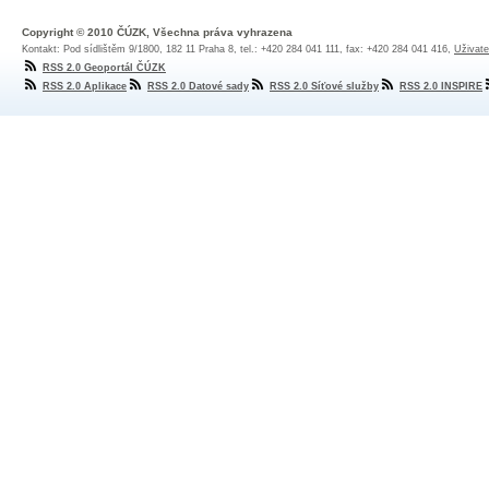
Copyright © 2010 ČÚZK, Všechna práva vyhrazena
Kontakt: Pod sídlištěm 9/1800, 182 11 Praha 8, tel.: +420 284 041 111, fax: +420 284 041 416,
Uživate
RSS 2.0 Geoportál ČÚZK
RSS 2.0 Aplikace
RSS 2.0 Datové sady
RSS 2.0 Síťové služby
RSS 2.0 INSPIRE