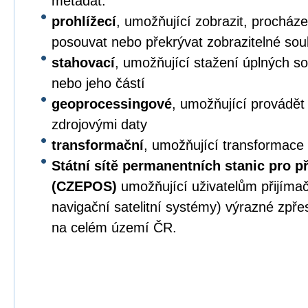
metadat.
prohlížecí
, umožňující zobrazit, procházet,
posouvat nebo překrývat zobrazitelné sou
stahovací
, umožňující stažení úplných s
nebo jeho částí
geoprocessingové
, umožňující provádět
zdrojovými daty
transformační
, umožňující transformace
Státní sítě permanentních stanic pro p
(CZEPOS)
umožňující uživatelům přijíma
navigační satelitní systémy) výrazné zpř
na celém území ČR.