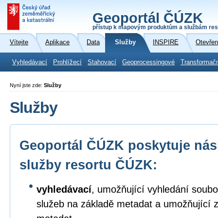
Geoportál ČÚZK
přístup k mapovým produktům a službám res
Vítejte
Aplikace
Data
Služby
INSPIRE
Otevřen
Vyhledávací
Prohlížecí
Stahovací
Geoprocessingové
Transformač
Nyní jste zde:
Služby
Služby
Geoportál ČÚZK poskytuje násl
služby resortu ČÚZK:
vyhledávací
, umožňující vyhledání soubo
služeb na základě metadat a umožňující 