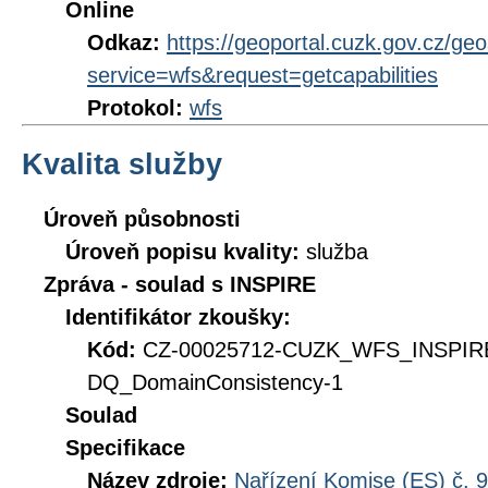
Online
Odkaz:
https://geoportal.cuzk.gov.cz/ge
service=wfs&request=getcapabilities
Protokol:
wfs
Kvalita služby
Úroveň působnosti
Úroveň popisu kvality:
služba
Zpráva - soulad s INSPIRE
Identifikátor zkoušky:
Kód:
CZ-00025712-CUZK_WFS_INSPIR
DQ_DomainConsistency-1
Soulad
Specifikace
Název zdroje:
Nařízení Komise (ES) č. 9