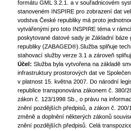
formátu GML 3.2.1. a v souřadnicovém s
stanoveném INSPIRE pro zobrazení dat vel
vodstva České republiky má proto jednotno
vytvářenými pro toto INSPIRE téma v rámc
poskytované datové sady je Základní báze 
republiky (ZABAGED®).Služba splňuje tec
stahovací služby verze 3.1 a zároveň splň
Účel:
Služba byla vytvořena na základě sm
infrastruktury prostorových dat ve Společen
v platnost 15. května 2007. Do národní legi
republice transponována zákonem č. 380/20
zákon č. 123/1998 Sb., o právu na informac
znění pozdějších předpisů, a zákon č. 200/
změně a doplnění některých zákonů souvise
znění pozdějších předpisů. Celá transpozic