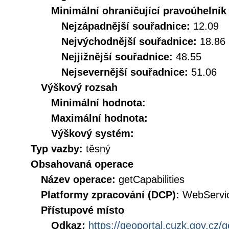
Minimální ohraničující pravoúhelník
Nejzápadnější souřadnice:
12.09
Nejvýchodnější souřadnice:
18.86
Nejjižnější souřadnice:
48.55
Nejsevernější souřadnice:
51.06
Výškový rozsah
Minimální hodnota:
Maximální hodnota:
Výškový systém:
Typ vazby:
těsný
Obsahovaná operace
Název operace:
getCapabilities
Platformy zpracování (DCP):
WebServi
Přístupové místo
Odkaz:
https://geoportal.cuzk.gov.cz/