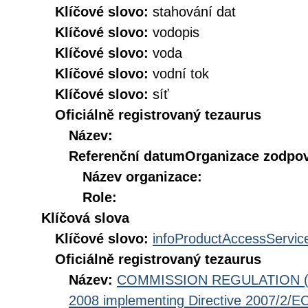
Klíčové slovo:
stahování dat
Klíčové slovo:
vodopis
Klíčové slovo:
voda
Klíčové slovo:
vodní tok
Klíčové slovo:
síť
Oficiálně registrovaný tezaurus
Název:
Referenční datum
Organizace zodpov
Název organizace:
Role:
Klíčová slova
Klíčové slovo:
infoProductAccessServic
Oficiálně registrovaný tezaurus
Název:
COMMISSION REGULATION (EC
2008 implementing Directive 2007/2/EC