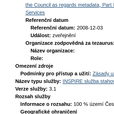
the Council as regards metadata, Part D
Services
Referenční datum
Referenční datum:
2008-12-03
Událost:
zveřejnění
Organizace zodpovědná za tezaurus
Název organizace:
Role:
Omezení zdroje
Podmínky pro přístup a užití:
Zásady u
Název typu služby:
INSPIRE služba stahov
Verze služby:
3.1
Rozsah služby
Informace o rozsahu:
100 % území České
Geografické ohraničení