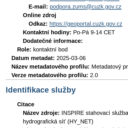
E-mail:
podpora.zums@cuzk.gov.cz
Online zdroj
Odkaz:
https://geoportal.cuzk.gov.cz
Kontaktní hodiny:
Po-Pá 9-14 CET
Dodatečné informace:
Role:
kontaktní bod
Datum metadat:
2025-03-06
Název metadatového profilu:
Metadatový pr
Verze metadatového profilu:
2.0
Identifikace služby
Citace
Název zdroje:
INSPIRE stahovací služb
hydrografická síť (HY_NET)