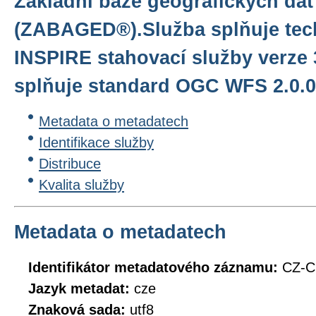
Základní báze geografických dat
(ZABAGED®).Služba splňuje tec
INSPIRE stahovací služby verze 
splňuje standard OGC WFS 2.0.0
Metadata o metadatech
Identifikace služby
Distribuce
Kvalita služby
Metadata o metadatech
Identifikátor metadatového záznamu:
CZ-
Jazyk metadat:
cze
Znaková sada:
utf8