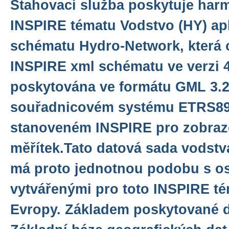
Stahovací služba poskytuje har
INSPIRE tématu Vodstvo (HY) ap
schématu Hydro-Network, která 
INSPIRE xml schématu ve verzi 4
poskytována ve formátu GML 3.2.
souřadnicovém systému ETRS8
stanoveném INSPIRE pro zobraze
měřítek.Tato datová sada vodstv
má proto jednotnou podobu s os
vytvářenými pro toto INSPIRE té
Evropy. Základem poskytované d