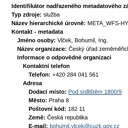
Identifikátor nadřazeného metadatového 
Typ zdroje:
služba
Název hierarchické úrovně:
META_WFS-HY
Kontakt - metadata
Jméno osoby:
Vlček, Bohumil, Ing.
Název organizace:
Český úřad zeměměřick
Informace o odpovědné organizaci
Kontaktní telefon
Telefon:
+420 284 041 561
Adresa
Dodací místo:
Pod sídlištěm 1800/9
Město:
Praha 8
Poštovní kód:
182 11
Země:
Česká republika
E-mail:
bohumil.vlcek@cuzk.gov.cz