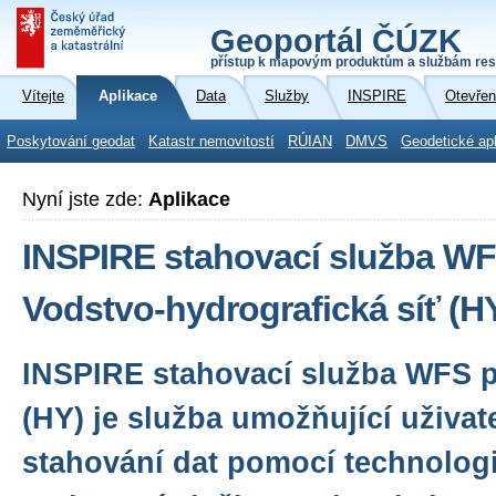
Geoportál ČÚZK
přístup k mapovým produktům a službám res
Vítejte
Aplikace
Data
Služby
INSPIRE
Otevřen
Poskytování geodat
Katastr nemovitostí
RÚIAN
DMVS
Geodetické ap
Nyní jste zde:
Aplikace
INSPIRE stahovací služba WF
Vodstvo-hydrografická síť (
INSPIRE stahovací služba WFS 
(HY) je služba umožňující uživa
stahování dat pomocí technologi