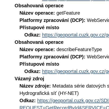
Obsahovaná operace
Název operace:
getFeature
Platformy zpracování (DCP):
WebServi
Přístupové místo
Odkaz:
https://geoportal.cuzk.gov.cz/
Obsahovaná operace
Název operace:
describeFeatureType
Platformy zpracování (DCP):
WebServi
Přístupové místo
Odkaz:
https://geoportal.cuzk.gov.cz/
Vázaný zdroj
Název zdroje:
Metadata série datových 
Hydrografická síť (HY-NET)
Odkaz:
https://geoportal.cuzk.gov.cz/S
REQUEST=GetRecordById&SERVICE=CS