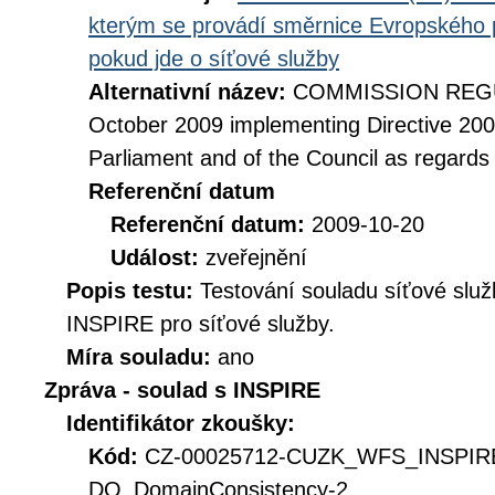
kterým se provádí směrnice Evropského 
pokud jde o síťové služby
Alternativní název:
COMMISSION REGUL
October 2009 implementing Directive 20
Parliament and of the Council as regards
Referenční datum
Referenční datum:
2009-10-20
Událost:
zveřejnění
Popis testu:
Testování souladu síťové služ
INSPIRE pro síťové služby.
Míra souladu:
ano
Zpráva - soulad s INSPIRE
Identifikátor zkoušky:
Kód:
CZ-00025712-CUZK_WFS_INSPIR
DQ_DomainConsistency-2