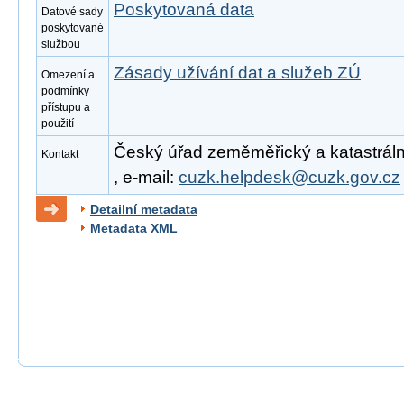
Poskytovaná data
Datové sady
poskytované
službou
Zásady užívání dat a služeb ZÚ
Omezení a
podmínky
přístupu a
použití
Český úřad zeměměřický a katastrální
Kontakt
, e-mail:
cuzk.helpdesk@cuzk.gov.cz
Detailní metadata
Metadata XML