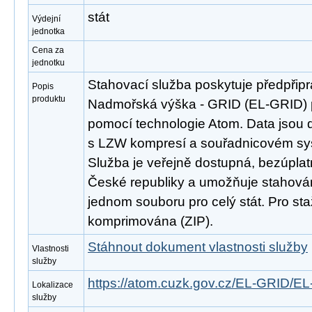
stát
Výdejní
jednotka
Cena za
jednotku
Stahovací služba poskytuje předpřip
Popis
produktu
Nadmořská výška - GRID (EL-GRID) 
pomocí technologie Atom. Data jsou 
s LZW kompresí a souřadnicovém s
Služba je veřejně dostupná, bezúpla
České republiky a umožňuje stahován
jednom souboru pro celý stát. Pro st
komprimována (ZIP).
Stáhnout dokument vlastnosti služby
Vlastnosti
služby
https://atom.cuzk.gov.cz/EL-GRID/E
Lokalizace
služby