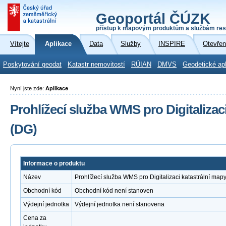
Geoportál ČÚZK
přístup k mapovým produktům a službám res
Vítejte
Aplikace
Data
Služby
INSPIRE
Otevřen
Poskytování geodat
Katastr nemovitostí
RÚIAN
DMVS
Geodetické ap
Nyní jste zde:
Aplikace
Prohlížecí služba WMS pro Digitalizac
(DG)
Informace o produktu
Název
Prohlížecí služba WMS pro Digitalizaci katastrální map
Obchodní kód
Obchodní kód není stanoven
Výdejní jednotka
Výdejní jednotka není stanovena
Cena za