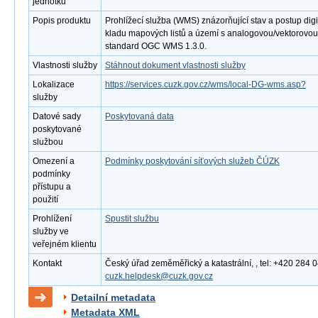
jednotku
Popis produktu
Prohlížecí služba (WMS) znázorňující stav a postup digi
kladu mapových listů a území s analogovou/vektorovou
standard OGC WMS 1.3.0.
Vlastnosti služby
Stáhnout dokument vlastnosti služby
Lokalizace
https://services.cuzk.gov.cz/wms/local-DG-wms.asp?
služby
Datové sady
Poskytovaná data
poskytované
službou
Omezení a
Podmínky poskytování síťových služeb ČÚZK
podmínky
přístupu a
použití
Prohlížení
Spustit službu
služby ve
veřejném klientu
Kontakt
Český úřad zeměměřický a katastrální, , tel: +420 284 0
cuzk.helpdesk@cuzk.gov.cz
Detailní metadata
Metadata XML