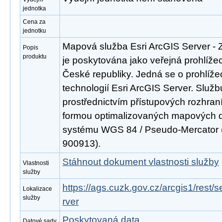
jednotka
Cena za
jednotku
Mapová služba Esri ArcGIS Server -
Popis
produktu
je poskytována jako veřejná prohlíže
České republiky. Jedná se o prohlíž
technologií Esri ArcGIS Server. Službu
prostřednictvím přístupových rozh
formou optimalizovaných mapových d
systému WGS 84 / Pseudo-Mercator 
900913).
Stáhnout dokument vlastnosti služby
Vlastnosti
služby
https://ags.cuzk.gov.cz/arcgis1/re
Lokalizace
služby
rver
Poskytovaná data
Datové sady