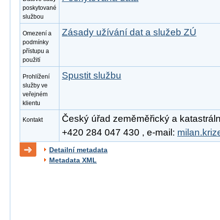
poskytované
službou
Zásady užívání dat a služeb ZÚ
Omezení a
podmínky
přístupu a
použití
Spustit službu
Prohlížení
služby ve
veřejném
klientu
Český úřad zeměměřický a katastrální, 
Kontakt
+420 284 047 430 , e-mail:
milan.kri
Detailní metadata
Metadata XML