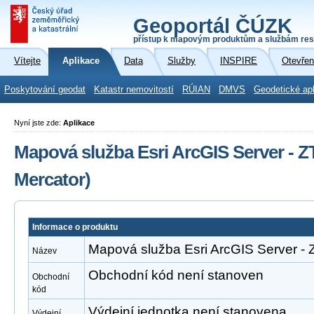
Geoportál ČÚZK
přístup k mapovým produktům a službám res
Vítejte
Aplikace
Data
Služby
INSPIRE
Otevřen
Poskytování geodat
Katastr nemovitostí
RÚIAN
DMVS
Geodetické ap
Nyní jste zde:
Aplikace
Mapová služba Esri ArcGIS Server -
Mercator)
Informace o produktu
Mapová služba Esri ArcGIS Server -
Název
Obchodní kód není stanoven
Obchodní
kód
Výdejní jednotka není stanovena
Výdejní