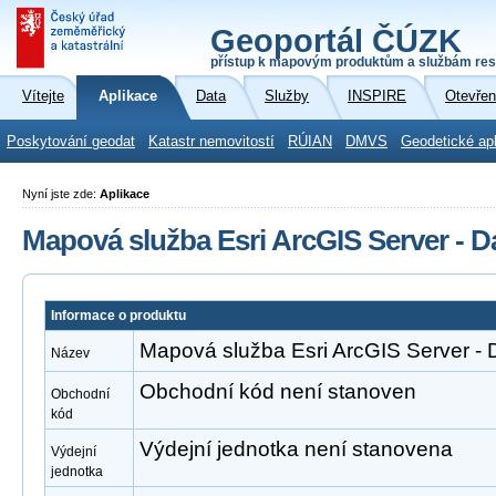
Geoportál ČÚZK
přístup k mapovým produktům a službám res
Vítejte
Aplikace
Data
Služby
INSPIRE
Otevřen
Poskytování geodat
Katastr nemovitostí
RÚIAN
DMVS
Geodetické ap
Nyní jste zde:
Aplikace
Mapová služba Esri ArcGIS Server - D
Informace o produktu
Mapová služba Esri ArcGIS Server -
Název
Obchodní kód není stanoven
Obchodní
kód
Výdejní jednotka není stanovena
Výdejní
jednotka