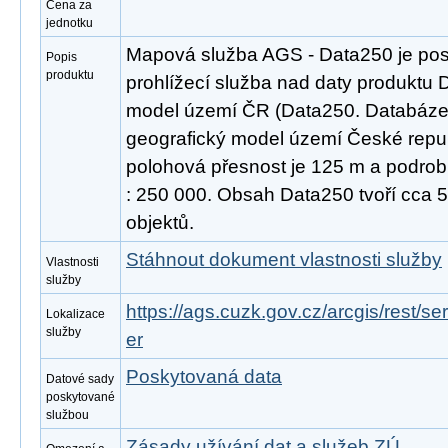
Cena za
jednotku
Mapová služba AGS - Data250 je pos
Popis
produktu
prohlížecí služba nad daty produktu D
model území ČR (Data250. Databáze D
geografický model území České repub
polohová přesnost je 125 m a podrob
: 250 000. Obsah Data250 tvoří cca 
objektů.
Stáhnout dokument vlastnosti služby
Vlastnosti
služby
https://ags.cuzk.gov.cz/arcgis/rest
Lokalizace
služby
er
Poskytovaná data
Datové sady
poskytované
službou
Zásady užívání dat a služeb ZÚ