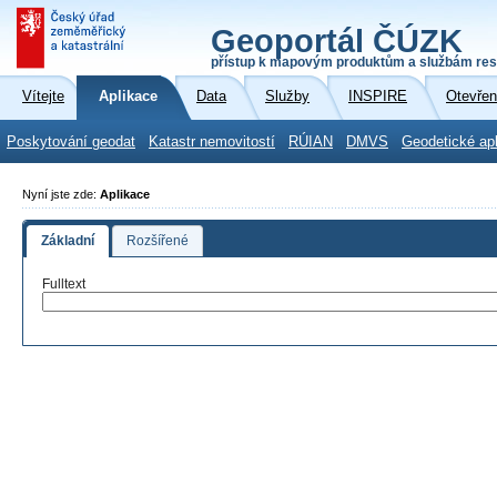
Geoportál ČÚZK
přístup k mapovým produktům a službám res
Vítejte
Aplikace
Data
Služby
INSPIRE
Otevřen
Poskytování geodat
Katastr nemovitostí
RÚIAN
DMVS
Geodetické ap
Nyní jste zde:
Aplikace
Základní
Rozšířené
Fulltext