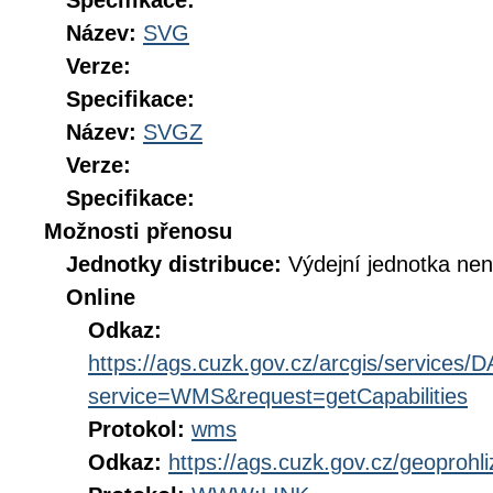
Specifikace:
Název:
SVG
Verze:
Specifikace:
Název:
SVGZ
Verze:
Specifikace:
Možnosti přenosu
Jednotky distribuce:
Výdejní jednotka ne
Online
Odkaz:
https://ags.cuzk.gov.cz/arcgis/service
service=WMS&request=getCapabilities
Protokol:
wms
Odkaz:
https://ags.cuzk.gov.cz/geoproh