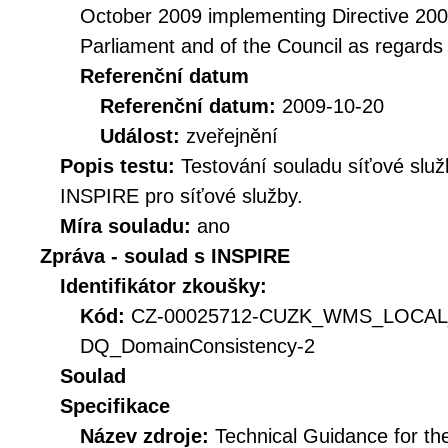
October 2009 implementing Directive 20
Parliament and of the Council as regards
Referenční datum
Referenční datum:
2009-10-20
Událost:
zveřejnění
Popis testu:
Testování souladu síťové služ
INSPIRE pro síťové služby.
Míra souladu:
ano
Zpráva - soulad s INSPIRE
Identifikátor zkoušky:
Kód:
CZ-00025712-CUZK_WMS_LOCAL
DQ_DomainConsistency-2
Soulad
Specifikace
Název zdroje:
Technical Guidance for t