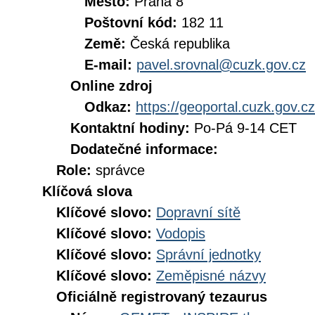
Město:
Praha 8
Poštovní kód:
182 11
Země:
Česká republika
E-mail:
pavel.srovnal@cuzk.gov.cz
Online zdroj
Odkaz:
https://geoportal.cuzk.gov.cz
Kontaktní hodiny:
Po-Pá 9-14 CET
Dodatečné informace:
Role:
správce
Klíčová slova
Klíčové slovo:
Dopravní sítě
Klíčové slovo:
Vodopis
Klíčové slovo:
Správní jednotky
Klíčové slovo:
Zeměpisné názvy
Oficiálně registrovaný tezaurus