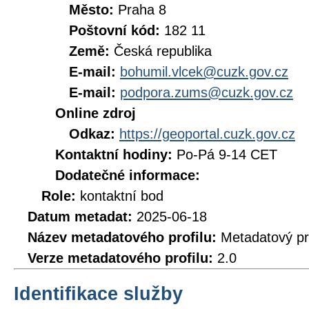
Město:
Praha 8
Poštovní kód:
182 11
Země:
Česká republika
E-mail:
bohumil.vlcek@cuzk.gov.cz
E-mail:
podpora.zums@cuzk.gov.cz
Online zdroj
Odkaz:
https://geoportal.cuzk.gov.cz
Kontaktní hodiny:
Po-Pá 9-14 CET
Dodatečné informace:
Role:
kontaktní bod
Datum metadat:
2025-06-18
Název metadatového profilu:
Metadatový pr
Verze metadatového profilu:
2.0
Identifikace služby