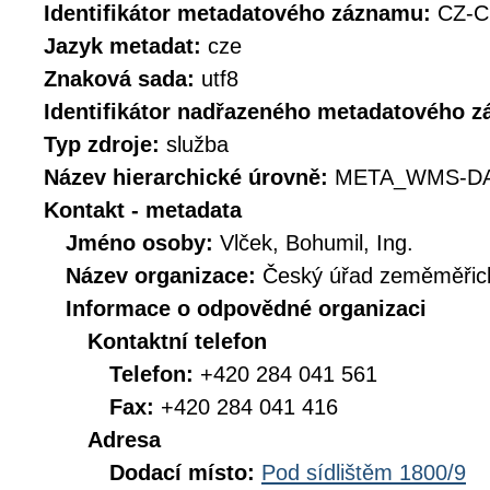
Identifikátor metadatového záznamu:
CZ-C
Jazyk metadat:
cze
Znaková sada:
utf8
Identifikátor nadřazeného metadatového 
Typ zdroje:
služba
Název hierarchické úrovně:
META_WMS-DA
Kontakt - metadata
Jméno osoby:
Vlček, Bohumil, Ing.
Název organizace:
Český úřad zeměměřick
Informace o odpovědné organizaci
Kontaktní telefon
Telefon:
+420 284 041 561
Fax:
+420 284 041 416
Adresa
Dodací místo:
Pod sídlištěm 1800/9