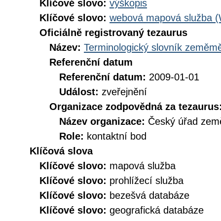
Klíčové slovo:
výškopis
Klíčové slovo:
webová mapová služba 
Oficiálně registrovaný tezaurus
Název:
Terminologický slovník zeměměř
Referenční datum
Referenční datum:
2009-01-01
Událost:
zveřejnění
Organizace zodpovědná za tezaurus
Název organizace:
Český úřad země
Role:
kontaktní bod
Klíčová slova
Klíčové slovo:
mapová služba
Klíčové slovo:
prohlížecí služba
Klíčové slovo:
bezešvá databáze
Klíčové slovo:
geografická databáze