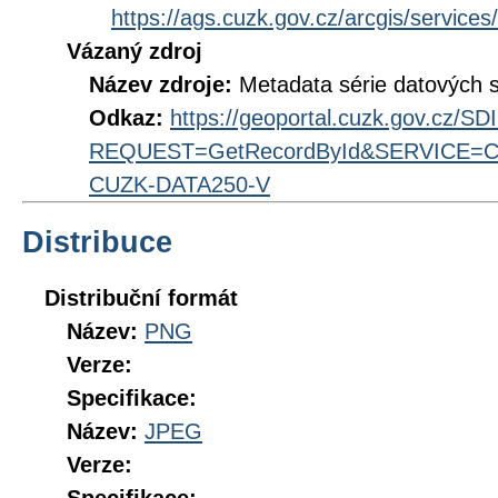
https://ags.cuzk.gov.cz/arcgis/servi
Vázaný zdroj
Název zdroje:
Metadata série datových 
Odkaz:
https://geoportal.cuzk.gov.cz/S
REQUEST=GetRecordById&SERVICE=CS
CUZK-DATA250-V
Distribuce
Distribuční formát
Název:
PNG
Verze:
Specifikace:
Název:
JPEG
Verze: