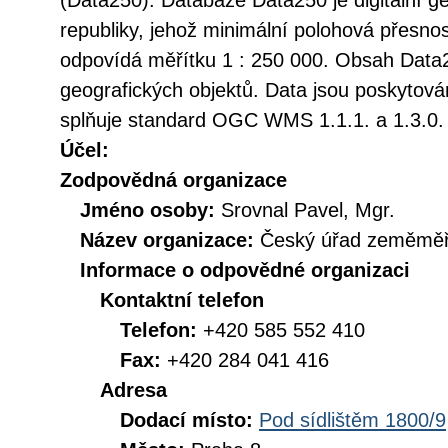
(Data250). Databáze Data250 je digitální 
republiky, jehož minimální polohová přesno
odpovídá měřítku 1 : 250 000. Obsah Data2
geografických objektů. Data jsou poskytová
splňuje standard OGC WMS 1.1.1. a 1.3.0.
Účel:
Zodpovědná organizace
Jméno osoby:
Srovnal Pavel, Mgr.
Název organizace:
Český úřad zeměměři
Informace o odpovědné organizaci
Kontaktní telefon
Telefon:
+420 585 552 410
Fax:
+420 284 041 416
Adresa
Dodací místo:
Pod sídlištěm 1800/9