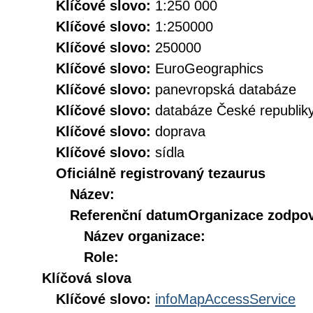
Klíčové slovo:
1:250 000
Klíčové slovo:
1:250000
Klíčové slovo:
250000
Klíčové slovo:
EuroGeographics
Klíčové slovo:
panevropská databáze
Klíčové slovo:
databáze České republik
Klíčové slovo:
doprava
Klíčové slovo:
sídla
Oficiálně registrovaný tezaurus
Název:
Referenční datum
Organizace zodpov
Název organizace:
Role:
Klíčová slova
Klíčové slovo:
infoMapAccessService