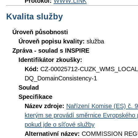
Protokol:
WWW:LINK
Kvalita služby
Úroveň působnosti
Úroveň popisu kvality:
služba
Zpráva - soulad s INSPIRE
Identifikátor zkoušky:
Kód:
CZ-00025712-CUZK_WMS_LOCAL
DQ_DomainConsistency-1
Soulad
Specifikace
Název zdroje:
Nařízení Komise (ES) č. 9
kterým se provádí směrnice Evropského 
pokud jde o síťové služby
Alternativní název:
COMMISSION REGUL