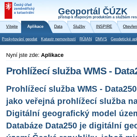
Geoportál ČÚZK
přístup k mapovým produktům a službám res
Vítejte
Aplikace
Data
Služby
INSPIRE
Otevřen
Poskytování geodat
Katastr nemovitostí
RÚIAN
DMVS
Geodetické ap
Nyní jste zde:
Aplikace
Prohlížecí služba WMS - Data
Prohlížecí služba WMS - Data250
jako veřejná prohlížecí služba n
Digitální geografický model úze
Databáze Data250 je digitální g