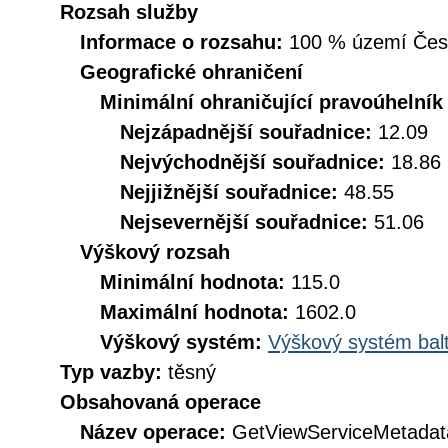
Rozsah služby
Informace o rozsahu:
100 % území České
Geografické ohraničení
Minimální ohraničující pravoúhelník
Nejzápadnější souřadnice:
12.09
Nejvýchodnější souřadnice:
18.86
Nejjižnější souřadnice:
48.55
Nejsevernější souřadnice:
51.06
Výškový rozsah
Minimální hodnota:
115.0
Maximální hodnota:
1602.0
Výškový systém:
Výškový systém balt
Typ vazby:
těsný
Obsahovaná operace
Název operace:
GetViewServiceMetadat