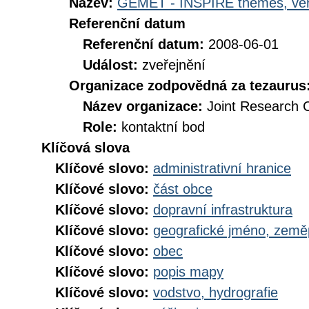
Název:
GEMET - INSPIRE themes, ver
Referenční datum
Referenční datum:
2008-06-01
Událost:
zveřejnění
Organizace zodpovědná za tezaurus
Název organizace:
Joint Research 
Role:
kontaktní bod
Klíčová slova
Klíčové slovo:
administrativní hranice
Klíčové slovo:
část obce
Klíčové slovo:
dopravní infrastruktura
Klíčové slovo:
geografické jméno, zem
Klíčové slovo:
obec
Klíčové slovo:
popis mapy
Klíčové slovo:
vodstvo, hydrografie