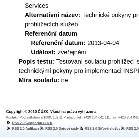
Services
Alternativní název:
Technické pokyny p
prohlížecích služeb
Referenční datum
Referenční datum:
2013-04-04
Událost:
zveřejnění
Popis testu:
Testování souladu prohlížec
technickými pokyny pro implementaci INSPI
Míra souladu:
ne
Copyright © 2010 ČÚZK, Všechna práva vyhrazena
Kontakt: Pod sídlištěm 9/1800, 182 11 Praha 8, tel.: +420 284 041 111, fax: +420 284 04
RSS 2.0 Geoportál ČÚZK
RSS 2.0 Aplikace
RSS 2.0 Datové sady
RSS 2.0 Síťové služby
RSS 2.0