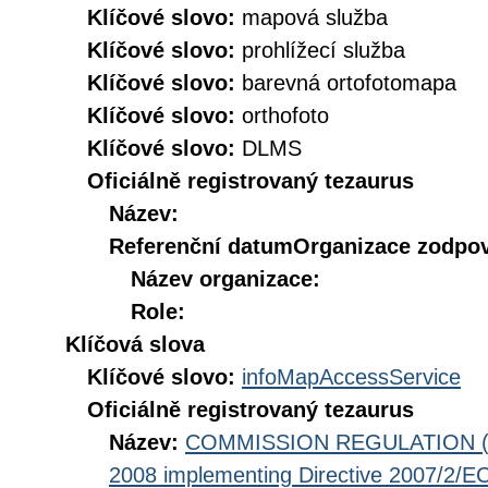
Klíčové slovo:
mapová služba
Klíčové slovo:
prohlížecí služba
Klíčové slovo:
barevná ortofotomapa
Klíčové slovo:
orthofoto
Klíčové slovo:
DLMS
Oficiálně registrovaný tezaurus
Název:
Referenční datum
Organizace zodpov
Název organizace:
Role:
Klíčová slova
Klíčové slovo:
infoMapAccessService
Oficiálně registrovaný tezaurus
Název:
COMMISSION REGULATION (EC
2008 implementing Directive 2007/2/EC