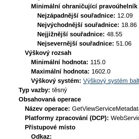
Minimální ohraničující pravoúhelník
Nejzápadnější souřadnice:
12.09
Nejvýchodnější souřadnice:
18.86
Nejjižnější souřadnice:
48.55
Nejsevernější souřadnice:
51.06
Výškový rozsah
Minimální hodnota:
115.0
Maximální hodnota:
1602.0
Výškový systém:
Výškový systém balt
Typ vazby:
těsný
Obsahovaná operace
Název operace:
GetViewServiceMetadat
Platformy zpracování (DCP):
WebServi
Přístupové místo
Odkaz: