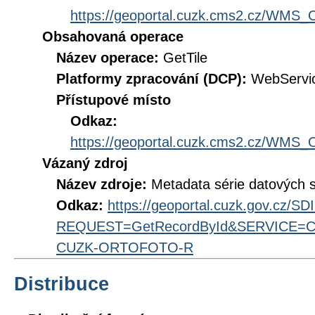
https://geoportal.cuzk.cms2.cz/WM
Obsahovaná operace
Název operace:
GetTile
Platformy zpracování (DCP):
WebServi
Přístupové místo
Odkaz:
https://geoportal.cuzk.cms2.cz/WM
Vázaný zdroj
Název zdroje:
Metadata série datových 
Odkaz:
https://geoportal.cuzk.gov.cz/S
REQUEST=GetRecordById&SERVICE=CS
CUZK-ORTOFOTO-R
Distribuce