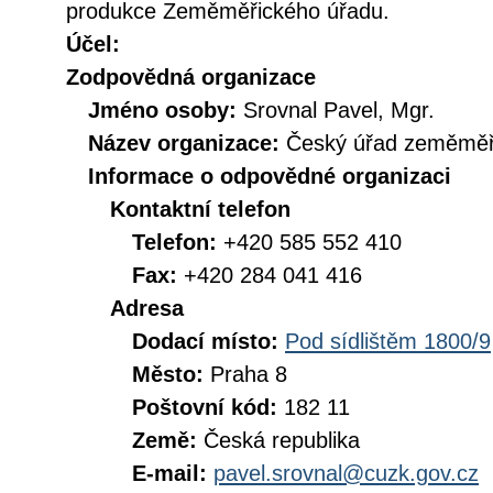
produkce Zeměměřického úřadu.
Účel:
Zodpovědná organizace
Jméno osoby:
Srovnal Pavel, Mgr.
Název organizace:
Český úřad zeměměři
Informace o odpovědné organizaci
Kontaktní telefon
Telefon:
+420 585 552 410
Fax:
+420 284 041 416
Adresa
Dodací místo:
Pod sídlištěm 1800/9
Město:
Praha 8
Poštovní kód:
182 11
Země:
Česká republika
E-mail:
pavel.srovnal@cuzk.gov.cz