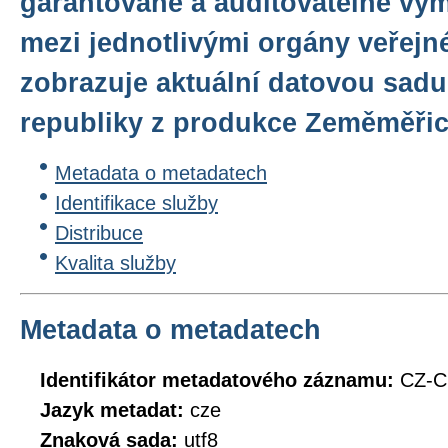
garantované a auditovatelné vý
mezi jednotlivými orgány veřejn
zobrazuje aktuální datovou sadu
republiky z produkce Zeměměři
Metadata o metadatech
Identifikace služby
Distribuce
Kvalita služby
Metadata o metadatech
Identifikátor metadatového záznamu:
CZ-
Jazyk metadat:
cze
Znaková sada:
utf8