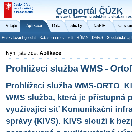
Geoportál ČÚZK
přístup k mapovým produktům a službám res
Vítejte
Aplikace
Data
Služby
INSPIRE
Otevřen
Poskytování geodat
Katastr nemovitostí
RÚIAN
DMVS
Geodetické ap
Nyní jste zde:
Aplikace
Prohlížecí služba WMS - Orto
Prohlížecí služba WMS-ORTO_KI
WMS služba, která je přístupná 
využívající síť Komunikační infr
správy (KIVS). KIVS slouží k be