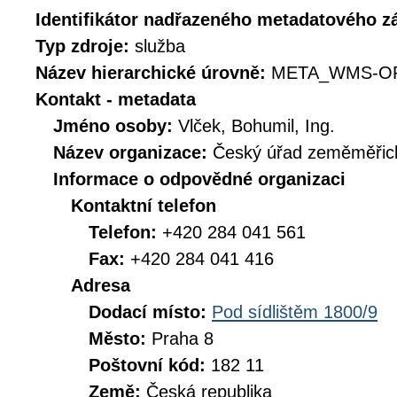
Identifikátor nadřazeného metadatového 
Typ zdroje:
služba
Název hierarchické úrovně:
META_WMS-OR
Kontakt - metadata
Jméno osoby:
Vlček, Bohumil, Ing.
Název organizace:
Český úřad zeměměřick
Informace o odpovědné organizaci
Kontaktní telefon
Telefon:
+420 284 041 561
Fax:
+420 284 041 416
Adresa
Dodací místo:
Pod sídlištěm 1800/9
Město:
Praha 8
Poštovní kód:
182 11
Země:
Česká republika