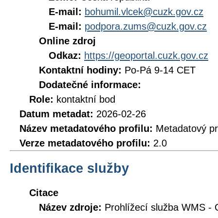
E-mail:
bohumil.vlcek@cuzk.gov.cz
E-mail:
podpora.zums@cuzk.gov.cz
Online zdroj
Odkaz:
https://geoportal.cuzk.gov.cz
Kontaktní hodiny:
Po-Pá 9-14 CET
Dodatečné informace:
Role:
kontaktní bod
Datum metadat:
2026-02-26
Název metadatového profilu:
Metadatový pr
Verze metadatového profilu:
2.0
Identifikace služby
Citace
Název zdroje:
Prohlížecí služba WMS - 