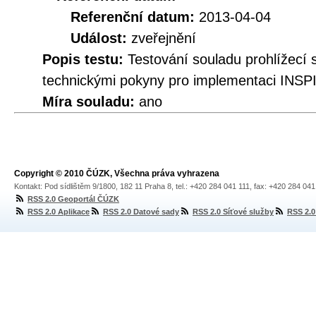
Referenční datum:
2013-04-04
Událost:
zveřejnění
Popis testu:
Testování souladu prohlíže
technickými pokyny pro implementaci INSPI
Míra souladu:
ano
Copyright © 2010 ČÚZK, Všechna práva vyhrazena
Kontakt: Pod sídlištěm 9/1800, 182 11 Praha 8, tel.: +420 284 041 111, fax: +420 284 04
RSS 2.0 Geoportál ČÚZK
RSS 2.0 Aplikace
RSS 2.0 Datové sady
RSS 2.0 Síťové služby
RSS 2.0