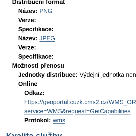
Distribuční formát
Název:
PNG
Verze:
Specifikace:
Název:
JPEG
Verze:
Specifikace:
Možnosti přenosu
Jednotky distribuce:
Výdejní jednotka ne
Online
Odkaz:
https://geoportal.cuzk.cms2.cz/WMS_
service=WMS&request=GetCapabilities
Protokol:
wms
Kvalita služby