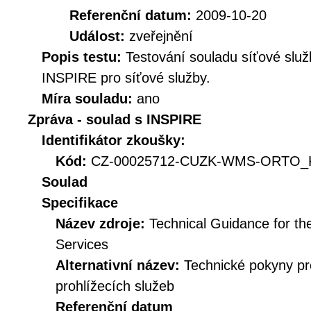
Referenční datum:
2009-10-20
Událost:
zveřejnění
Popis testu:
Testování souladu síťové služ
INSPIRE pro síťové služby.
Míra souladu:
ano
Zpráva - soulad s INSPIRE
Identifikátor zkoušky:
Kód:
CZ-00025712-CUZK-WMS-ORTO_KI
Soulad
Specifikace
Název zdroje:
Technical Guidance for t
Services
Alternativní název:
Technické pokyny p
prohlížecích služeb
Referenční datum