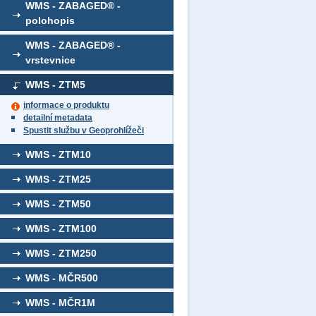
WMS - ZABAGED® -
polohopis
WMS - ZABAGED® -
vrstevnice
WMS - ZTM5
informace o produktu
detailní metadata
Spustit službu v Geoprohlížeči
WMS - ZTM10
WMS - ZTM25
WMS - ZTM50
WMS - ZTM100
WMS - ZTM250
WMS - MČR500
WMS - MČR1M