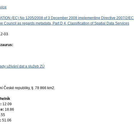
vice
ON (EC) No 1205/2008 of 3 December 2008 implementing Directive 2007/2/EC 
e Council as regards metadata, Part D 4, Classification of Spatial Data Services
12-03
ezaurus:
ady užívání dat a služeb ZÚ
 České republiky, tj. 78 866 km2.
helník
e:
12.09
ce:
18.86
.55
e:
51.06