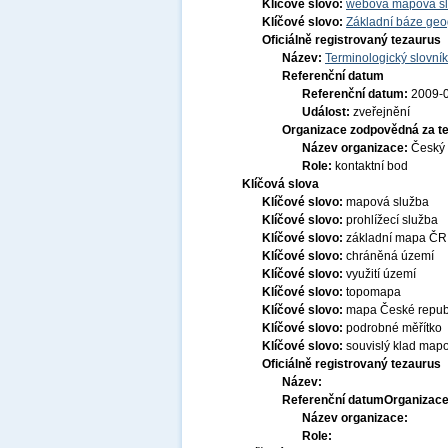
Klíčové slovo:
webová mapová s
Klíčové slovo:
Základní báze ge
Oficiálně registrovaný tezaurus
Název:
Terminologický slovník
Referenční datum
Referenční datum:
2009-
Událost:
zveřejnění
Organizace zodpovědná za t
Název organizace:
Český 
Role:
kontaktní bod
Klíčová slova
Klíčové slovo:
mapová služba
Klíčové slovo:
prohlížecí služba
Klíčové slovo:
základní mapa ČR
Klíčové slovo:
chráněná území
Klíčové slovo:
využití území
Klíčové slovo:
topomapa
Klíčové slovo:
mapa České repub
Klíčové slovo:
podrobné měřítko
Klíčové slovo:
souvislý klad mapo
Oficiálně registrovaný tezaurus
Název:
Referenční datum
Organizace
Název organizace:
Role: