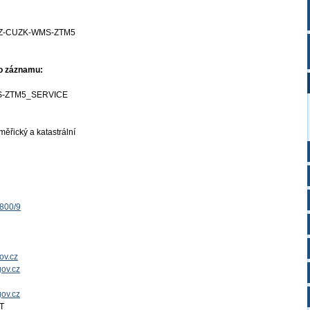
Z-CUZK-WMS-ZTM5
ho záznamu:
-ZTM5_SERVICE
ěřický a katastrální
1800/9
ov.cz
ov.cz
gov.cz
T