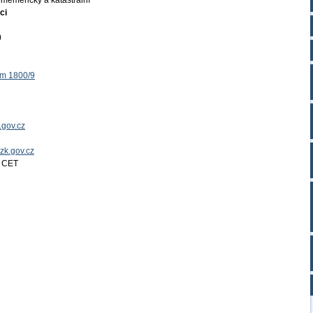
měměřický a katastrální
ci
0
ěm 1800/9
.gov.cz
uzk.gov.cz
4 CET