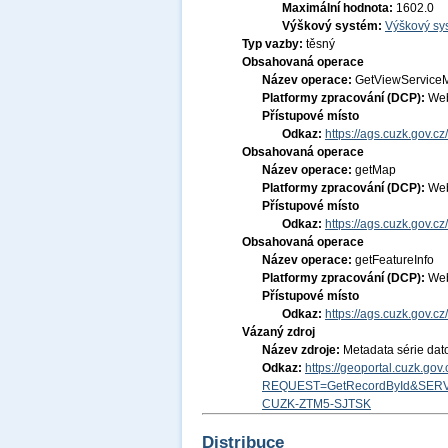
Maximální hodnota:
1602.0
Výškový systém:
Výškový sys
Typ vazby:
těsný
Obsahovaná operace
Název operace:
GetViewService
Platformy zpracování (DCP):
Web
Přístupové místo
Odkaz:
https://ags.cuzk.gov.
Obsahovaná operace
Název operace:
getMap
Platformy zpracování (DCP):
Web
Přístupové místo
Odkaz:
https://ags.cuzk.gov.
Obsahovaná operace
Název operace:
getFeatureInfo
Platformy zpracování (DCP):
Web
Přístupové místo
Odkaz:
https://ags.cuzk.gov.
Vázaný zdroj
Název zdroje:
Metadata série dat
Odkaz:
https://geoportal.cuzk.go
REQUEST=GetRecordById&SERV
CUZK-ZTM5-SJTSK
Distribuce