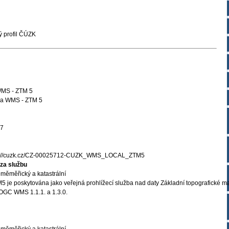
 profil ČÚZK
WMS - ZTM 5
ba WMS - ZTM 5
27
s://cuzk.cz/CZ-00025712-CUZK_WMS_LOCAL_ZTM5
za službu
měměřický a katastrální
 je poskytována jako veřejná prohlížecí služba nad daty Základní topografické m
 OGC WMS 1.1.1. a 1.3.0.