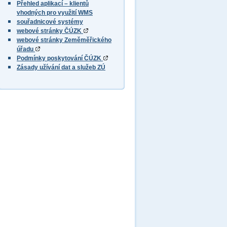
Přehled aplikací – klientů
vhodných pro využití WMS
souřadnicové systémy
webové stránky ČÚZK
webové stránky Zeměměřického
úřadu
Podmínky poskytování ČÚZK
Zásady užívání dat a služeb ZÚ