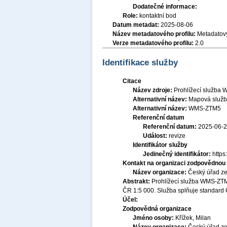
Dodatečné informace:
Role:
kontaktní bod
Datum metadat:
2025-08-06
Název metadatového profilu:
Metadatový
Verze metadatového profilu:
2.0
Identifikace služby
Citace
Název zdroje:
Prohlížecí služba 
Alternativní název:
Mapová služ
Alternativní název:
WMS-ZTM5
Referenční datum
Referenční datum:
2025-06-
Událost:
revize
Identifikátor služby
Jedinečný identifikátor:
http
Kontakt na organizaci zodpovědnou 
Název organizace:
Český úřad ze
Abstrakt:
Prohlížecí služba WMS-ZTM5
ČR 1:5 000. Služba splňuje standard
Účel:
Zodpovědná organizace
Jméno osoby:
Křížek, Milan