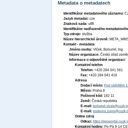
Metadata o metadatech
Identifikátor metadatového záznamu:
C
Jazyk metadat:
cze
Znaková sada:
utf8
Identifikátor nadřazeného metadatové
Typ zdroje:
služba
Název hierarchické úrovně:
META_WMS
Kontakt - metadata
Jméno osoby:
Vlček, Bohumil, Ing.
Název organizace:
Český úřad zeměm
Informace o odpovědné organizaci
Kontaktní telefon
Telefon:
+420 284 041 561
Fax:
+420 284 041 416
Adresa
Dodací místo:
Pod sídlištěm 
Město:
Praha 8
Poštovní kód:
182 11
Země:
Česká republika
E-mail:
bohumil.vlcek@cuzk.g
E-mail:
podpora.zums@cuzk.g
Online zdroj
Odkaz:
https://geoportal.cuzk.
Kontaktní hodiny:
Po-Pá 9-14 CE