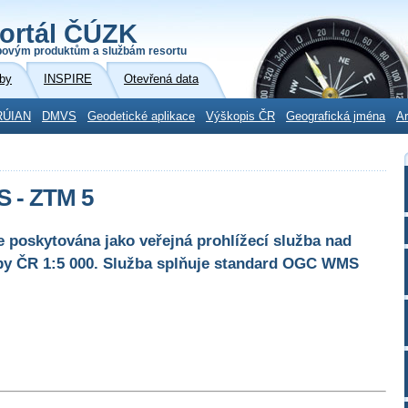
ortál ČÚZK
povým produktům a službám resortu
by
INSPIRE
Otevřená data
RÚIAN
DMVS
Geodetické aplikace
Výškopis ČR
Geografická jména
Ar
S - ZTM 5
 poskytována jako veřejná prohlížecí služba nad
apy ČR 1:5 000. Služba splňuje standard OGC WMS