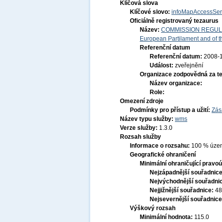
Klíčová slova
Klíčové slovo:
infoMapAccessSer
Oficiálně registrovaný tezaurus
Název:
COMMISSION REGULATI
European Partilament and of th
Referenční datum
Referenční datum:
2008-
Událost:
zveřejnění
Organizace zodpovědná za t
Název organizace:
Role:
Omezení zdroje
Podmínky pro přístup a užití:
Zás
Název typu služby:
wms
Verze služby:
1.3.0
Rozsah služby
Informace o rozsahu:
100 % území
Geografické ohraničení
Minimální ohraničující pravoú
Nejzápadnější souřadnic
Nejvýchodnější souřadni
Nejjižnější souřadnice:
48
Nejsevernější souřadnic
Výškový rozsah
Minimální hodnota:
115.0