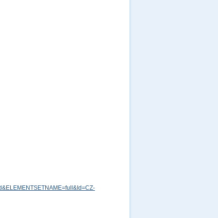
md&ELEMENTSETNAME=full&Id=CZ-