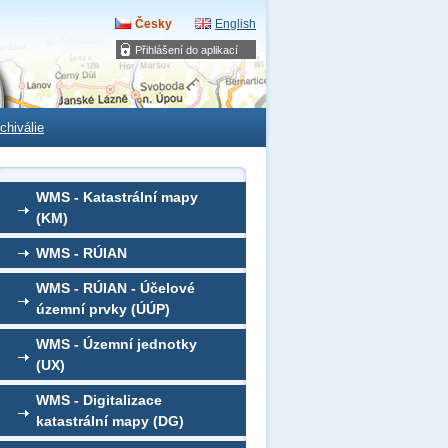
Česky
English
Přihlášení do aplikací
chiválie
WMS - Katastrální mapy
(KM)
WMS - RÚIAN
WMS - RÚIAN - Účelové
územní prvky (ÚÚP)
WMS - Územní jednotky
(UX)
WMS - Digitalizace
katastrální mapy (DG)