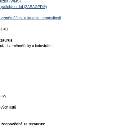
lužba (WMS)
ografických dat (ZABAGED®)
 zeměměřictví a katastru nemovitostí
01-01
ezaurus:
úřad zeměměřický a katastrální
liky
vých listů
 zodpovědná za tezaurus: