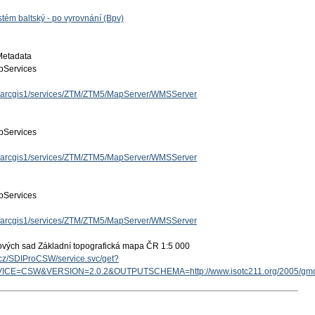
tém baltský - po vyrovnání (Bpv)
Metadata
Services
cz/arcgis1/services/ZTM/ZTM5/MapServer/WMSServer
Services
cz/arcgis1/services/ZTM/ZTM5/MapServer/WMSServer
Services
cz/arcgis1/services/ZTM/ZTM5/MapServer/WMSServer
ových sad Základní topografická mapa ČR 1:5 000
v.cz/SDIProCSW/service.svc/get?
ICE=CSW&VERSION=2.0.2&OUTPUTSCHEMA=http://www.isotc211.org/2005/g