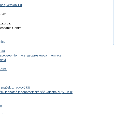
es, version 1.0
06-01
ezaurus:
Research Centre
nice
tura
mace, geoinformace, geoprostorová informace
sloví
řítka
naček, značkový klíč
m Jednotné trigonometrické sítě katastrální (S-JTSK)
ie