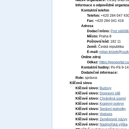
Název organizace:
Český úřad ze
Informace o odpovědné organiza
Kontaktní telefon
Telefon:
+420 284 047 43
Fax:
+420 284 041 416
Adresa
Dodací místo:
Pod sídlišt
Město:
Praha 8
Poštovní kód:
182 11
Země:
Česká republika
E-mail:
milan.krizek@cuzk
Online zdroj
Odkaz:
https://geoportal.c
Kontaktní hodiny:
Po-Pá 9-1
Dodatečné informace:
Role:
správce
Klíčová slova
Klíčové slovo:
Budovy
Klíčové slovo:
Dopravní sítě
Klíčové slovo:
Chráněná území
Klíčové slovo:
Krajinný pokryv
Klíčové slovo:
Správní jednotky
Klíčové slovo:
Vodopis
Klíčové slovo:
Zeměpisné názvy
Klíčové slovo:
Nadmořská výška