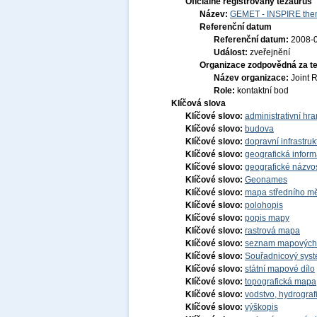
Oficiálně registrovaný tezaurus
Název:
GEMET - INSPIRE them
Referenční datum
Referenční datum:
2008-
Událost:
zveřejnění
Organizace zodpovědná za t
Název organizace:
Joint 
Role:
kontaktní bod
Klíčová slova
Klíčové slovo:
administrativní hra
Klíčové slovo:
budova
Klíčové slovo:
dopravní infrastruk
Klíčové slovo:
geografická infor
Klíčové slovo:
geografické názvo
Klíčové slovo:
Geonames
Klíčové slovo:
mapa středního mě
Klíčové slovo:
polohopis
Klíčové slovo:
popis mapy
Klíčové slovo:
rastrová mapa
Klíčové slovo:
seznam mapových z
Klíčové slovo:
Souřadnicový systé
Klíčové slovo:
státní mapové dílo
Klíčové slovo:
topografická mapa
Klíčové slovo:
vodstvo, hydrograf
Klíčové slovo:
výškopis