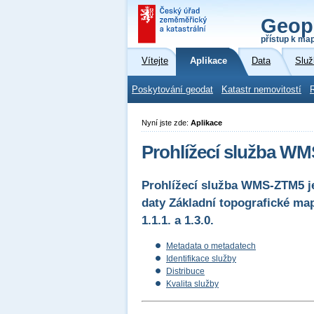
Geop
přístup k ma
Vítejte
Aplikace
Data
Služ
Poskytování geodat
Katastr nemovitostí
Nyní jste zde:
Aplikace
Prohlížecí služba WM
Prohlížecí služba WMS-ZTM5 je
daty Základní topografické m
1.1.1. a 1.3.0.
Metadata o metadatech
Identifikace služby
Distribuce
Kvalita služby