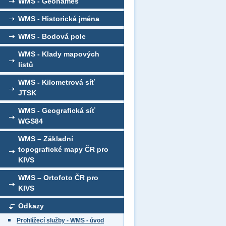
WMS - Geonames
WMS - Historická jména
WMS - Bodová pole
WMS - Klady mapových
listů
WMS - Kilometrová síť
JTSK
WMS - Geografická síť
WGS84
WMS – Základní
topografické mapy ČR pro
KIVS
WMS – Ortofoto ČR pro
KIVS
Odkazy
Prohlížecí služby - WMS - úvod