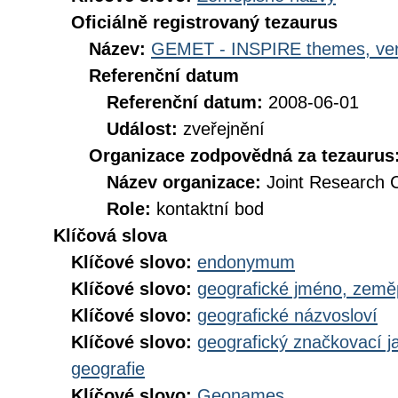
Oficiálně registrovaný tezaurus
Název:
GEMET - INSPIRE themes, ver
Referenční datum
Referenční datum:
2008-06-01
Událost:
zveřejnění
Organizace zodpovědná za tezaurus
Název organizace:
Joint Research 
Role:
kontaktní bod
Klíčová slova
Klíčové slovo:
endonymum
Klíčové slovo:
geografické jméno, zem
Klíčové slovo:
geografické názvosloví
Klíčové slovo:
geografický značkovací j
geografie
Klíčové slovo:
Geonames