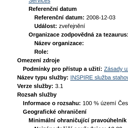
Services
Referenční datum
Referenční datum:
2008-12-03
Událost:
zveřejnění
Organizace zodpovědná za tezaurus
Název organizace:
Role:
Omezení zdroje
Podmínky pro přístup a užití:
Zásady u
Název typu služby:
INSPIRE služba stahov
Verze služby:
3.1
Rozsah služby
Informace o rozsahu:
100 % území České
Geografické ohraničení
Minimální ohraničující pravoúhelník