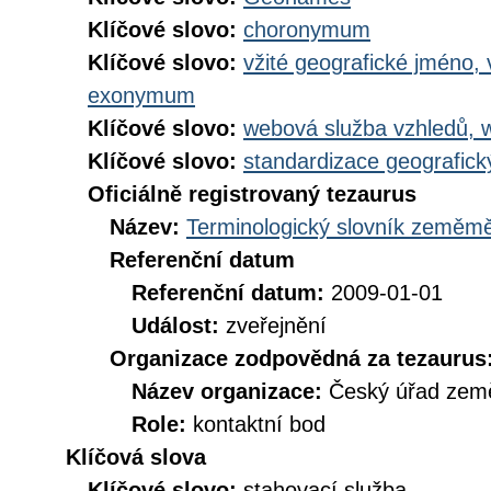
Klíčové slovo:
choronymum
Klíčové slovo:
vžité geografické jméno,
exonymum
Klíčové slovo:
webová služba vzhledů, 
Klíčové slovo:
standardizace geografic
Oficiálně registrovaný tezaurus
Název:
Terminologický slovník zeměměř
Referenční datum
Referenční datum:
2009-01-01
Událost:
zveřejnění
Organizace zodpovědná za tezaurus
Název organizace:
Český úřad země
Role:
kontaktní bod
Klíčová slova
Klíčové slovo:
stahovací služba