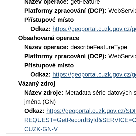
Název operace:
getFeature
Platformy zpracování (DCP):
WebServi
Přístupové místo
Odkaz:
https://geoportal.cuzk.gov.cz/
Obsahovaná operace
Název operace:
describeFeatureType
Platformy zpracování (DCP):
WebServi
Přístupové místo
Odkaz:
https://geoportal.cuzk.gov.cz/
Vázaný zdroj
Název zdroje:
Metadata série datových
jména (GN)
Odkaz:
https://geoportal.cuzk.gov.cz/S
REQUEST=GetRecordById&SERVICE=CS
CUZK-GN-V