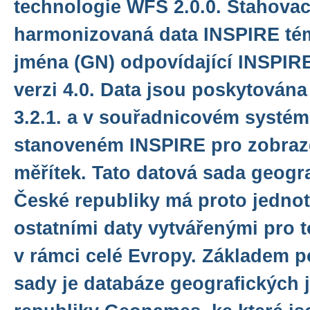
technologie WFS 2.0.0. Stahovac
harmonizovaná data INSPIRE té
jména (GN) odpovídající INSPIR
verzi 4.0. Data jsou poskytován
3.2.1. a v souřadnicovém syst
stanoveném INSPIRE pro zobraze
měřítek. Tato datová sada geogr
České republiky má proto jedno
ostatními daty vytvářenými pro 
v rámci celé Evropy. Základem 
sady je databáze geografických