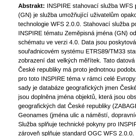
Abstrakt:
INSPIRE stahovací služba WFS 
(GN) je služba umožňující uživatelům opak
technologie WFS 2.0.0. Stahovací služba p
INSPIRE tématu Zeměpisná jména (GN) od
schématu ve verzi 4.0. Data jsou poskytov
souřadnicovém systému ETRS89/TM33 st
zobrazení dat velkých měřítek. Tato datov
České republiky má proto jednotnou podobu
pro toto INSPIRE téma v rámci celé Evrop
sady je databáze geografických jmen Česk
jsou doplněna jména objektů, která jsou ob
geografických dat České republiky (ZABAG
Geonames (jména ulic a náměstí, dopravní
Služba splňuje technické pokyny pro INSPI
zároveň splňuje standard OGC WFS 2.0.0.