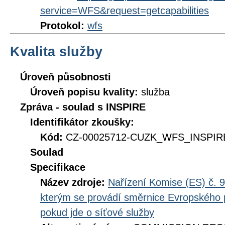
service=WFS&request=getcapabilities
Protokol:
wfs
Kvalita služby
Úroveň působnosti
Úroveň popisu kvality:
služba
Zpráva - soulad s INSPIRE
Identifikátor zkoušky:
Kód:
CZ-00025712-CUZK_WFS_INSPIRE
Soulad
Specifikace
Název zdroje:
Nařízení Komise (ES) č. 9
kterým se provádí směrnice Evropského 
pokud jde o síťové služby