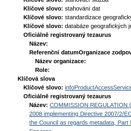
Klíčové slovo:
stahování dat
Klíčové slovo:
standardizace geografic
Klíčové slovo:
databáze geografických 
Oficiálně registrovaný tezaurus
Název:
Referenční datum
Organizace zodpov
Název organizace:
Role:
Klíčová slova
Klíčové slovo:
infoProductAccessServic
Oficiálně registrovaný tezaurus
Název:
COMMISSION REGULATION (EC
2008 implementing Directive 2007/2/EC
the Council as regards metadata, Part D