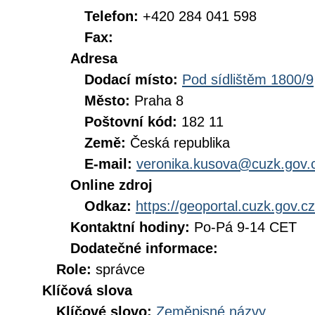
Telefon:
+420 284 041 598
Fax:
Adresa
Dodací místo:
Pod sídlištěm 1800/9
Město:
Praha 8
Poštovní kód:
182 11
Země:
Česká republika
E-mail:
veronika.kusova@cuzk.gov.
Online zdroj
Odkaz:
https://geoportal.cuzk.gov.cz
Kontaktní hodiny:
Po-Pá 9-14 CET
Dodatečné informace:
Role:
správce
Klíčová slova
Klíčové slovo:
Zeměpisné názvy