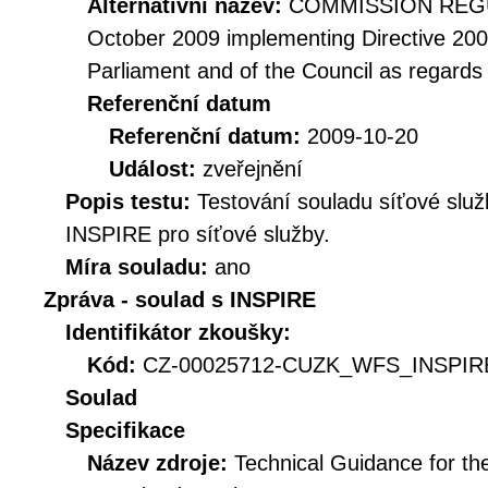
Alternativní název:
COMMISSION REGUL
October 2009 implementing Directive 20
Parliament and of the Council as regards
Referenční datum
Referenční datum:
2009-10-20
Událost:
zveřejnění
Popis testu:
Testování souladu síťové služ
INSPIRE pro síťové služby.
Míra souladu:
ano
Zpráva - soulad s INSPIRE
Identifikátor zkoušky:
Kód:
CZ-00025712-CUZK_WFS_INSPIRE
Soulad
Specifikace
Název zdroje:
Technical Guidance for t