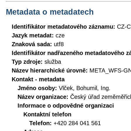
Metadata o metadatech
Identifikátor metadatového záznamu:
CZ-
Jazyk metadat:
cze
Znaková sada:
utf8
Identifikátor nadřazeného metadatového 
Typ zdroje:
služba
Název hierarchické úrovně:
META_WFS-GN
Kontakt - metadata
Jméno osoby:
Vlček, Bohumil, Ing.
Název organizace:
Český úřad zeměměřick
Informace o odpovědné organizaci
Kontaktní telefon
Telefon:
+420 284 041 561