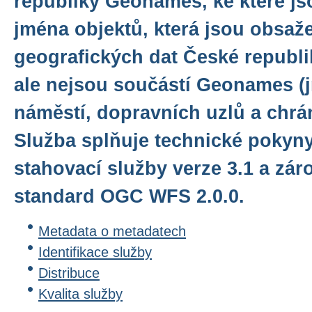
republiky Geonames, ke které j
jména objektů, která jsou obsaž
geografických dat České repub
ale nejsou součástí Geonames (j
náměstí, dopravních uzlů a chrá
Služba splňuje technické pokyn
stahovací služby verze 3.1 a zár
standard OGC WFS 2.0.0.
Metadata o metadatech
Identifikace služby
Distribuce
Kvalita služby