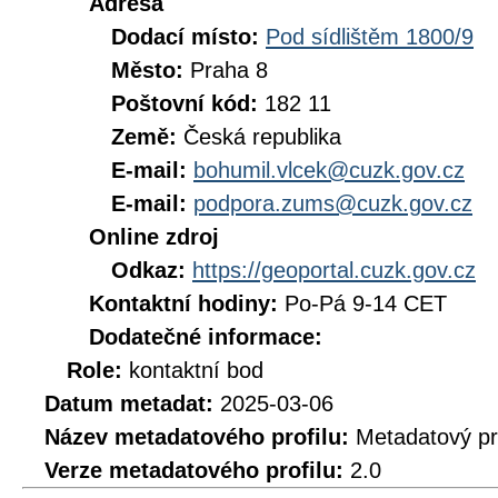
Adresa
Dodací místo:
Pod sídlištěm 1800/9
Město:
Praha 8
Poštovní kód:
182 11
Země:
Česká republika
E-mail:
bohumil.vlcek@cuzk.gov.cz
E-mail:
podpora.zums@cuzk.gov.cz
Online zdroj
Odkaz:
https://geoportal.cuzk.gov.cz
Kontaktní hodiny:
Po-Pá 9-14 CET
Dodatečné informace:
Role:
kontaktní bod
Datum metadat:
2025-03-06
Název metadatového profilu:
Metadatový pr
Verze metadatového profilu:
2.0