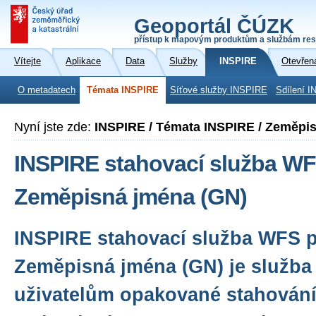
Geoportál ČÚZK
přístup k mapovým produktům a službám res
Vítejte
Aplikace
Data
Služby
INSPIRE
Otevřen
O metadatech
Témata INSPIRE
Síťové služby INSPIRE
Sdílení I
Nyní jste zde:
INSPIRE / Témata INSPIRE / Zeměpi
INSPIRE stahovací služba WF
Zeměpisná jména (GN)
INSPIRE stahovací služba WFS 
Zeměpisná jména (GN) je služba
uživatelům opakované stahování