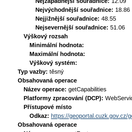
Nejzápadnější souřadnice:
12.09
Nejvýchodnější souřadnice:
18.86
Nejjižnější souřadnice:
48.55
Nejsevernější souřadnice:
51.06
Výškový rozsah
Minimální hodnota:
Maximální hodnota:
Výškový systém:
Typ vazby:
těsný
Obsahovaná operace
Název operace:
getCapabilities
Platformy zpracování (DCP):
WebServi
Přístupové místo
Odkaz:
https://geoportal.cuzk.gov.cz/
Obsahovaná operace