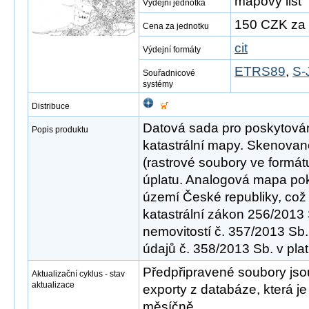
mapový list
Výdejní jednotka
150 CZK za 
Cena za jednotku
cit
Výdejní formáty
ETRS89
,
S-
Souřadnicové
systémy
Distribuce
Datová sada pro poskytová
Popis produktu
katastrální mapy. Skenovan
(rastrové soubory ve formát
úplatu. Analogová mapa pok
území České republiky, což
katastrální zákon 256/2013 
nemovitostí č. 357/2013 Sb.
údajů č. 358/2013 Sb. v pla
Předpřipravené soubory jso
Aktualizační cyklus - stav
aktualizace
exporty z databáze, která j
měsíčně.