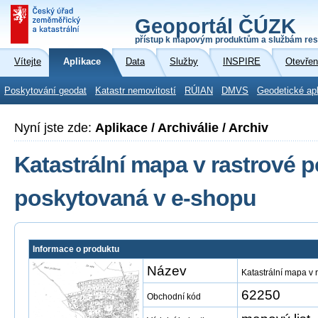
Geoportál ČÚZK
přístup k mapovým produktům a službám res
Vítejte
Aplikace
Data
Služby
INSPIRE
Otevřen
Poskytování geodat
Katastr nemovitostí
RÚIAN
DMVS
Geodetické ap
Nyní jste zde:
Aplikace / Archiválie / Archiv
Katastrální mapa v rastrové 
poskytovaná v e-shopu
Informace o produktu
Název
Katastrální mapa v
62250
Obchodní kód