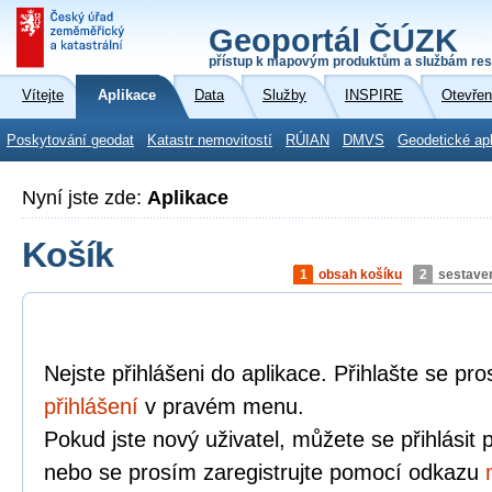
Geoportál ČÚZK
přístup k mapovým produktům a službám res
Vítejte
Aplikace
Data
Služby
INSPIRE
Otevřen
Poskytování geodat
Katastr nemovitostí
RÚIAN
DMVS
Geodetické ap
Nyní jste zde:
Aplikace
Košík
1
obsah košíku
2
sestave
Nejste přihlášeni do aplikace. Přihlašte se p
přihlášení
v pravém menu.
Pokud jste nový uživatel, můžete se přihlásit
nebo se prosím zaregistrujte pomocí odkazu