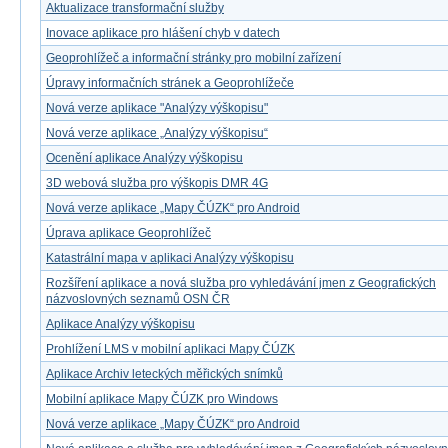
Aktualizace transformační služby
Inovace aplikace pro hlášení chyb v datech
Geoprohlížeč a informační stránky pro mobilní zařízení
Úpravy informačních stránek a Geoprohlížeče
Nová verze aplikace "Analýzy výškopisu"
Nová verze aplikace „Analýzy výškopisu“
Ocenění aplikace Analýzy výškopisu
3D webová služba pro výškopis DMR 4G
Nová verze aplikace „Mapy ČÚZK“ pro Android
Úprava aplikace Geoprohlížeč
Katastrální mapa v aplikaci Analýzy výškopisu
Rozšíření aplikace a nová služba pro vyhledávání jmen z Geografických
názvoslovných seznamů OSN ČR
Aplikace Analýzy výškopisu
Prohlížení LMS v mobilní aplikaci Mapy ČÚZK
Aplikace Archiv leteckých měřických snímků
Mobilní aplikace Mapy ČÚZK pro Windows
Nová verze aplikace „Mapy ČÚZK“ pro Android