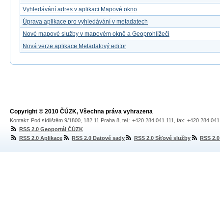
Vyhledávání adres v aplikaci Mapové okno
Úprava aplikace pro vyhledávání v metadatech
Nové mapové služby v mapovém okně a Geoprohlížeči
Nová verze aplikace Metadatový editor
Copyright © 2010 ČÚZK, Všechna práva vyhrazena
Kontakt: Pod sídlištěm 9/1800, 182 11 Praha 8, tel.: +420 284 041 111, fax: +420 284 04
RSS 2.0 Geoportál ČÚZK
RSS 2.0 Aplikace
RSS 2.0 Datové sady
RSS 2.0 Síťové služby
RSS 2.0