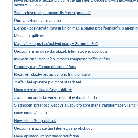
Nová aplikace a služba pro vyhledávání jmen z Geografických názvoslov
seznamů OSN - ČR
Zjednodušení objednávání tištěných produktů
Úprava vyhledávání v mapě
E-shop - poskytování katastrálních map a platba prostřednictvím platebníh
Metadata aplikací
Mapová kompozice Archivní mapy v Geoprohlížeči
Upozornění na odstávku služeb Internetového obchodu
Indikační skici stabilního katastru kompletně zpřístupněny
Prodejny map Zeměměřického úřadu
Rozšíření služby pro zpřesněné transformace
Zveřejnění aplikace pro mobilní zařízení
Nová verze aplikace Geoprohlížeč
Zveřejnění anglické verze Internetového obchodu
Sjednocení přesnosti webové služby pro zpřesněné transformace v rámci
Nové mapové okno
Nový klient Geoprohlížeč
Upozornění uživatelům Internetového obchodu
Nová aplikace Transformace souřadnic