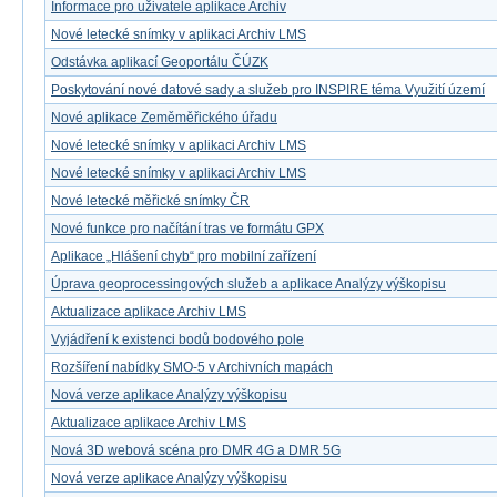
Informace pro uživatele aplikace Archiv
Nové letecké snímky v aplikaci Archiv LMS
Odstávka aplikací Geoportálu ČÚZK
Poskytování nové datové sady a služeb pro INSPIRE téma Využití území
Nové aplikace Zeměměřického úřadu
Nové letecké snímky v aplikaci Archiv LMS
Nové letecké snímky v aplikaci Archiv LMS
Nové letecké měřické snímky ČR
Nové funkce pro načítání tras ve formátu GPX
Aplikace „Hlášení chyb“ pro mobilní zařízení
Úprava geoprocessingových služeb a aplikace Analýzy výškopisu
Aktualizace aplikace Archiv LMS
Vyjádření k existenci bodů bodového pole
Rozšíření nabídky SMO-5 v Archivních mapách
Nová verze aplikace Analýzy výškopisu
Aktualizace aplikace Archiv LMS
Nová 3D webová scéna pro DMR 4G a DMR 5G
Nová verze aplikace Analýzy výškopisu