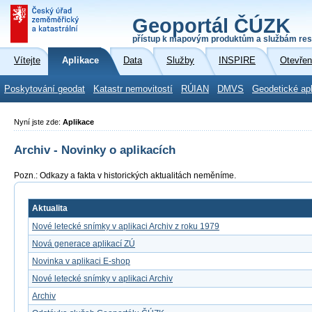
Geoportál ČÚZK
přístup k mapovým produktům a službám res
Vítejte
Aplikace
Data
Služby
INSPIRE
Otevřen
Poskytování geodat
Katastr nemovitostí
RÚIAN
DMVS
Geodetické ap
Nyní jste zde:
Aplikace
Archiv - Novinky o aplikacích
Pozn.: Odkazy a fakta v historických aktualitách neměníme.
Aktualita
Nové letecké snímky v aplikaci Archiv z roku 1979
Nová generace aplikací ZÚ
Novinka v aplikaci E-shop
Nové letecké snímky v aplikaci Archiv
Archiv