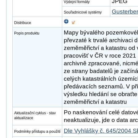
JPEG
Výdejní formáty
Gusterber
Souřadnicové systémy
Distribuce
Mapy bývalého pozemkovéh
Popis produktu
převzaté k trvalé archivaci 
zeměměřictví a katastru od 
pracovišť v ČR v roce 2021
archivně zpracované, nicmé
ze strany badatelů je začín
celých katastrálních území
předávacích seznamů. V př
výsledku hledání se obraťte
zeměměřictví a katastru
Po naskenování celé datové s
Aktualizační cyklus - stav
aktualizace
neaktualizuje, jde o data arch
Dle Vyhlášky č. 645/2004 S
Podmínky přístupu a použití