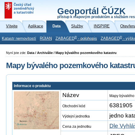
Geoportál ČÚZK
přístup k mapovým produktům a službám res
Vítejte
Aplikace
Data
Služby
INSPIRE
Otevřen
®
®
Katastr nemovitostí
RÚIAN
ZABAGED
- polohopis
ZABAGED
- výšk
Nyní jste zde:
Data / Archiválie / Mapy bývalého pozemkového katastru
Mapy bývalého pozemkového katastr
Informace o produktu
Název
Mapy bývalého
6381905
Obchodní kód
jedno kat
Výdejní jednotka
Dle Vyhlá
Cena za jednotku