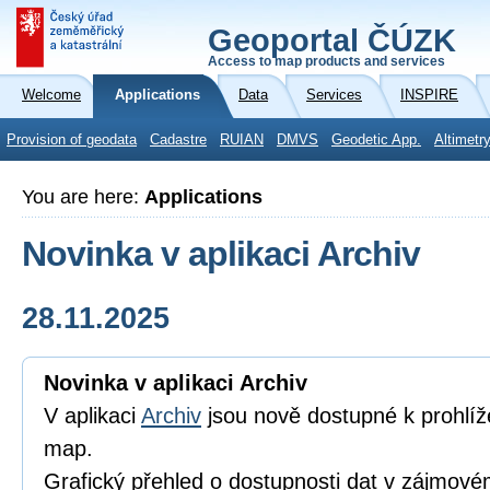
Geoportal ČÚZK
Access to map products and services
Welcome
Applications
Data
Services
INSPIRE
Provision of geodata
Cadastre
RUIAN
DMVS
Geodetic App.
Altimetr
You are here:
Applications
Novinka v aplikaci Archiv
28.11.2025
Novinka v aplikaci Archiv
V aplikaci
Archiv
jsou nově dostupné k prohlíže
map.
Grafický přehled o dostupnosti dat v zájmo