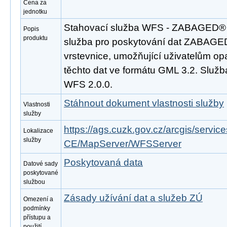
Cena za
jednotku
Stahovací služba WFS - ZABAGED® - 
Popis
produktu
služba pro poskytování dat ZABAGED
vrstevnice, umožňující uživatelům o
těchto dat ve formátu GML 3.2. Služ
WFS 2.0.0.
Stáhnout dokument vlastnosti služby
Vlastnosti
služby
https://ags.cuzk.gov.cz/arcgis/se
Lokalizace
služby
CE/MapServer/WFSServer
Poskytovaná data
Datové sady
poskytované
službou
Zásady užívání dat a služeb ZÚ
Omezení a
podmínky
přístupu a
použití