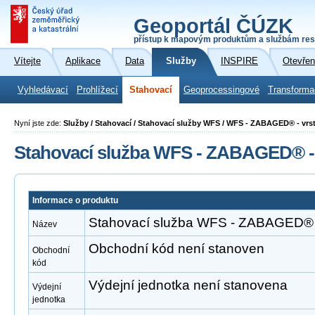
Geoportál ČÚZK
přístup k mapovým produktům a službám res
Vítejte
Aplikace
Data
Služby
INSPIRE
Otevřen
Vyhledávací
Prohlížecí
Stahovací
Geoprocessingové
Transforma
Nyní jste zde:
Služby / Stahovací / Stahovací služby WFS / WFS - ZABAGED® - vrs
Stahovací služba WFS - ZABAGED® - 
Informace o produktu
Stahovací služba WFS - ZABAGED® -
Název
Obchodní kód není stanoven
Obchodní
kód
Výdejní jednotka není stanovena
Výdejní
jednotka