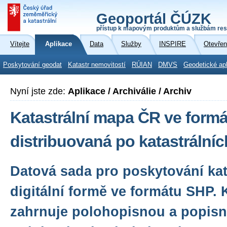
Geoportál ČÚZK
přístup k mapovým produktům a službám res
Vítejte
Aplikace
Data
Služby
INSPIRE
Otevřen
Poskytování geodat
Katastr nemovitostí
RÚIAN
DMVS
Geodetické ap
Nyní jste zde:
Aplikace / Archiválie / Archiv
Katastrální mapa ČR ve form
distribuovaná po katastrální
Datová sada pro poskytování kat
digitální formě ve formátu SHP. 
zahrnuje polohopisnou a popisn