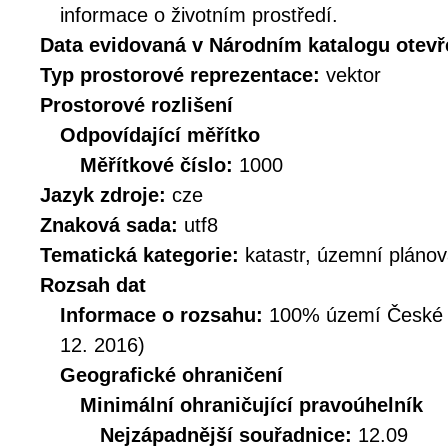
informace o životním prostředí.
Data evidovaná v Národním katalogu otev
Typ prostorové reprezentace:
vektor
Prostorové rozlišení
Odpovídající měřítko
Měřítkové číslo:
1000
Jazyk zdroje:
cze
Znaková sada:
utf8
Tematická kategorie:
katastr, územní plánov
Rozsah dat
Informace o rozsahu:
100% území České Re
12. 2016)
Geografické ohraničení
Minimální ohraničující pravoúhelník
Nejzápadnější souřadnice:
12.09