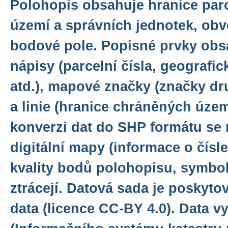
Polohopis obsahuje hranice parc
území a správních jednotek, ob
bodové pole. Popisné prvky obsa
nápisy (parcelní čísla, geografi
atd.), mapové značky (značky d
a linie (hranice chráněných území
konverzi dat do SHP formátu se 
digitální mapy (informace o čísl
kvality bodů polohopisu, symboly
ztrácejí. Datová sada je poskyto
data (licence CC-BY 4.0). Data v