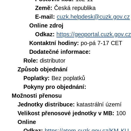
Země:
Česká republika
E-mail:
cuzk.helpdesk@cuzk.gov.cz
Online zdroj
Odkaz:
https://geoportal.cuzk.gov.cz
Kontaktní hodiny:
po-pá 7-17 CET
Dodatečné informace:
Role:
distributor
Způsob objednání
Poplatky:
Bez poplatků
Pokyny pro objednání:
Možnosti přenosu
Jednotky distribuce:
katastrální území
Velikost přenosové jednotky v MB:
100
Online
Odkaz:
https://atom.cuzk.gov.cz/KM-K