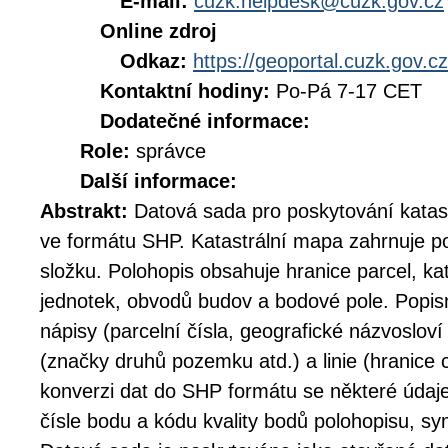
E-mail:
cuzk.helpdesk@cuzk.gov.cz
Online zdroj
Odkaz:
https://geoportal.cuzk.gov.cz
Kontaktní hodiny:
Po-Pá 7-17 CET
Dodatečné informace:
Role:
správce
Další informace:
Abstrakt:
Datová sada pro poskytování katast
ve formátu SHP. Katastrální mapa zahrnuje p
složku. Polohopis obsahuje hranice parcel, ka
jednotek, obvodů budov a bodové pole. Popis
nápisy (parcelní čísla, geografické názvoslov
(značky druhů pozemku atd.) a linie (hranice 
konverzi dat do SHP formátu se některé údaje
čísle bodu a kódu kvality bodů polohopisu, symb