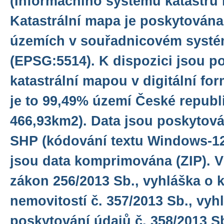
(Informačního systému katastru 
Katastrální mapa je poskytována
územích v souřadnicovém syst
(EPSG:5514). K dispozici jsou p
katastrální mapou v digitální for
je to 99,49% území České republik
466,93km2). Data jsou poskytov
SHP (kódování textu Windows-12
jsou data komprimována (ZIP). Ví
zákon 256/2013 Sb., vyhláška o k
nemovitostí č. 357/2013 Sb., vyh
poskytování údajů č. 358/2013 Sb