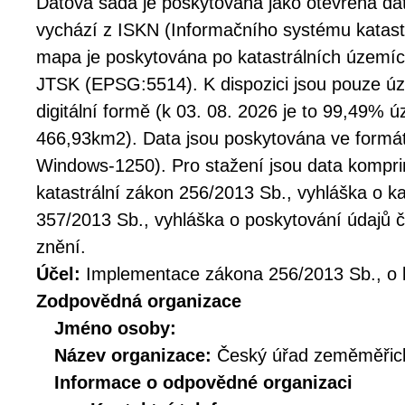
Datová sada je poskytována jako otevřená dat
vychází z ISKN (Informačního systému katastr
mapa je poskytována po katastrálních území
JTSK (EPSG:5514). K dispozici jsou pouze úz
digitální formě (k 03. 08. 2026 je to 99,49% ú
466,93km2). Data jsou poskytována ve formá
Windows-1250). Pro stažení jsou data kompr
katastrální zákon 256/2013 Sb., vyhláška o ka
357/2013 Sb., vyhláška o poskytování údajů 
znění.
Účel:
Implementace zákona 256/2013 Sb., o k
Zodpovědná organizace
Jméno osoby:
Název organizace:
Český úřad zeměměřick
Informace o odpovědné organizaci