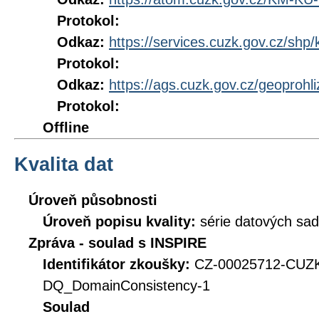
Protokol:
Odkaz:
https://services.cuzk.gov.cz/shp/
Protokol:
Odkaz:
https://ags.cuzk.gov.cz/geoproh
Protokol:
Offline
Kvalita dat
Úroveň působnosti
Úroveň popisu kvality:
série datových sad
Zpráva - soulad s INSPIRE
Identifikátor zkoušky:
CZ-00025712-CUZ
DQ_DomainConsistency-1
Soulad