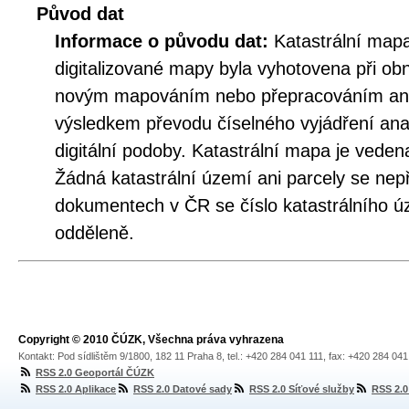
Původ dat
Informace o původu dat:
Katastrální mapa
digitalizované mapy byla vyhotovena při ob
novým mapováním nebo přepracováním an
výsledkem převodu číselného vyjádření an
digitální podoby. Katastrální mapa je veden
Žádná katastrální území ani parcely se nepř
dokumentech v ČR se číslo katastrálního úz
odděleně.
Copyright © 2010 ČÚZK, Všechna práva vyhrazena
Kontakt: Pod sídlištěm 9/1800, 182 11 Praha 8, tel.: +420 284 041 111, fax: +420 284 04
RSS 2.0 Geoportál ČÚZK
RSS 2.0 Aplikace
RSS 2.0 Datové sady
RSS 2.0 Síťové služby
RSS 2.0