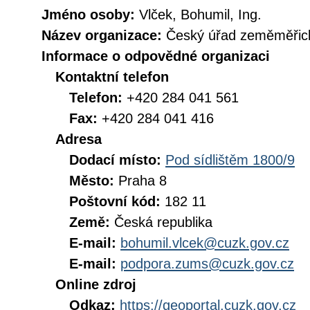
Jméno osoby:
Vlček, Bohumil, Ing.
Název organizace:
Český úřad zeměměřick
Informace o odpovědné organizaci
Kontaktní telefon
Telefon:
+420 284 041 561
Fax:
+420 284 041 416
Adresa
Dodací místo:
Pod sídlištěm 1800/9
Město:
Praha 8
Poštovní kód:
182 11
Země:
Česká republika
E-mail:
bohumil.vlcek@cuzk.gov.cz
E-mail:
podpora.zums@cuzk.gov.cz
Online zdroj
Odkaz:
https://geoportal.cuzk.gov.cz