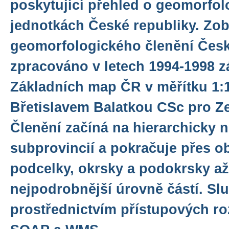
poskytující přehled o geomorfo
jednotkách České republiky. Zo
geomorfologického členění Česka
zpracováno v letech 1994-1998 
Základních map ČR v měřítku 1:
Břetislavem Balatkou CSc pro Z
Členění začíná na hierarchicky n
subprovincií a pokračuje přes obl
podcelky, okrsky a podokrsky a
nejpodrobnější úrovně částí. Slu
prostřednictvím přístupových ro