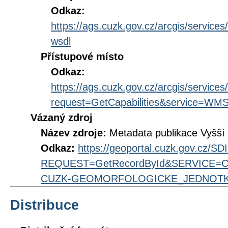
Odkaz:
https://ags.cuzk.gov.cz/arcgis/servic
wsdl
Přístupové místo
Odkaz:
https://ags.cuzk.gov.cz/arcgis/servi
request=GetCapabilities&service=WM
Vázaný zdroj
Název zdroje:
Metadata publikace Vyšší
Odkaz:
https://geoportal.cuzk.gov.cz/S
REQUEST=GetRecordById&SERVICE=CS
CUZK-GEOMORFOLOGICKE_JEDNOTK
Distribuce