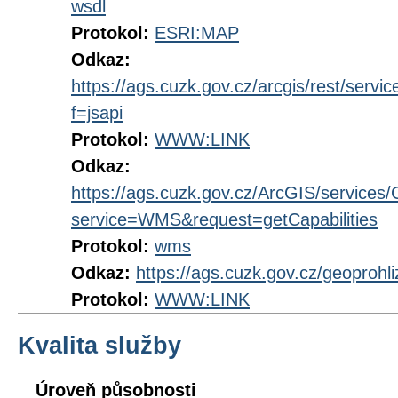
wsdl
Protokol:
ESRI:MAP
Odkaz:
https://ags.cuzk.gov.cz/arcgis/rest/ser
f=jsapi
Protokol:
WWW:LINK
Odkaz:
https://ags.cuzk.gov.cz/ArcGIS/servic
service=WMS&request=getCapabilities
Protokol:
wms
Odkaz:
https://ags.cuzk.gov.cz/geoprohl
Protokol:
WWW:LINK
Kvalita služby
Úroveň působnosti