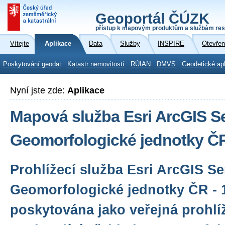
Geoportál ČÚZK
přístup k mapovým produktům a službám res
Vítejte
Aplikace
Data
Služby
INSPIRE
Otevřen
Poskytování geodat
Katastr nemovitostí
RÚIAN
DMVS
Geodetické ap
Nyní jste zde:
Aplikace
Mapová služba Esri ArcGIS Se
Geomorfologické jednotky ČR
Prohlížecí služba Esri ArcGIS Se
Geomorfologické jednotky ČR - 
poskytována jako veřejná prohlí