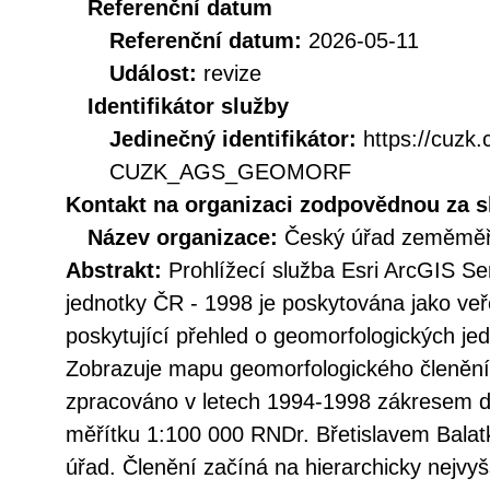
Referenční datum
Referenční datum:
2026-05-11
Událost:
revize
Identifikátor služby
Jedinečný identifikátor:
https://cuzk
CUZK_AGS_GEOMORF
Kontakt na organizaci zodpovědnou za s
Název organizace:
Český úřad zeměměři
Abstrakt:
Prohlížecí služba Esri ArcGIS S
jednotky ČR - 1998 je poskytována jako veř
poskytující přehled o geomorfologických je
Zobrazuje mapu geomorfologického členění 
zpracováno v letech 1994-1998 zákresem 
měřítku 1:100 000 RNDr. Břetislavem Bala
úřad. Členění začíná na hierarchicky nejvyš