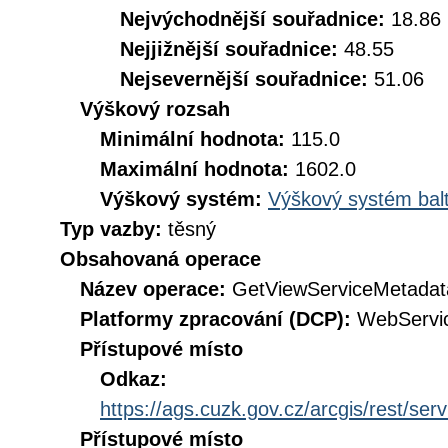
Nejvýchodnější souřadnice:
18.86
Nejjižnější souřadnice:
48.55
Nejsevernější souřadnice:
51.06
Výškový rozsah
Minimální hodnota:
115.0
Maximální hodnota:
1602.0
Výškový systém:
Výškový systém balt
Typ vazby:
těsný
Obsahovaná operace
Název operace:
GetViewServiceMetadat
Platformy zpracování (DCP):
WebServi
Přístupové místo
Odkaz:
https://ags.cuzk.gov.cz/arcgis/rest/s
Přístupové místo