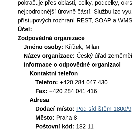
pokračuje přes oblasti, celky, podcelky, ok
nejpodrobnější úrovně částí. Službu lze vyu
přístupových rozhraní REST, SOAP a WMS
Účel:
Zodpovědná organizace
Jméno osoby:
Křížek, Milan
Název organizace:
Český úřad zeměměři
Informace o odpovědné organizaci
Kontaktní telefon
Telefon:
+420 284 047 430
Fax:
+420 284 041 416
Adresa
Dodací místo:
Pod sídlištěm 1800/9
Město:
Praha 8
Poštovní kód:
182 11