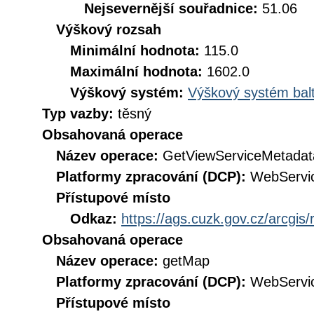
Nejsevernější souřadnice:
51.06
Výškový rozsah
Minimální hodnota:
115.0
Maximální hodnota:
1602.0
Výškový systém:
Výškový systém balt
Typ vazby:
těsný
Obsahovaná operace
Název operace:
GetViewServiceMetadat
Platformy zpracování (DCP):
WebServi
Přístupové místo
Odkaz:
https://ags.cuzk.gov.cz/arcgi
Obsahovaná operace
Název operace:
getMap
Platformy zpracování (DCP):
WebServi
Přístupové místo