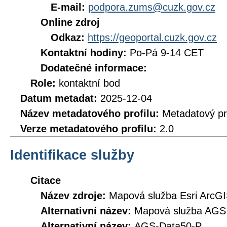
E-mail:
podpora.zums@cuzk.gov.cz
Online zdroj
Odkaz:
https://geoportal.cuzk.gov.cz
Kontaktní hodiny:
Po-Pá 9-14 CET
Dodatečné informace:
Role:
kontaktní bod
Datum metadat:
2025-12-04
Název metadatového profilu:
Metadatový pr
Verze metadatového profilu:
2.0
Identifikace služby
Citace
Název zdroje:
Mapová služba Esri ArcGI
Alternativní název:
Mapová služba AGS 
Alternativní název:
AGS-Data50-P