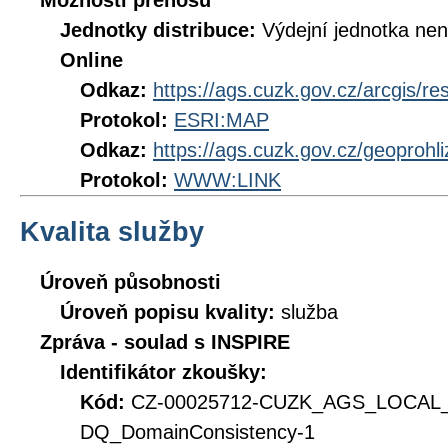
Možnosti přenosu
Jednotky distribuce:
Výdejní jednotka ne
Online
Odkaz:
https://ags.cuzk.gov.cz/arcgis/
Protokol:
ESRI:MAP
Odkaz:
https://ags.cuzk.gov.cz/geoproh
Protokol:
WWW:LINK
Kvalita služby
Úroveň působnosti
Úroveň popisu kvality:
služba
Zpráva - soulad s INSPIRE
Identifikátor zkoušky:
Kód:
CZ-00025712-CUZK_AGS_LOCAL
DQ_DomainConsistency-1