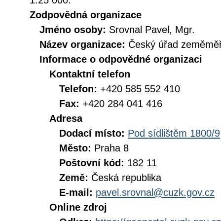
1:25 000.
Zodpovědná organizace
Jméno osoby:
Srovnal Pavel, Mgr.
Název organizace:
Český úřad zeměměři
Informace o odpovědné organizaci
Kontaktní telefon
Telefon:
+420 585 552 410
Fax:
+420 284 041 416
Adresa
Dodací místo:
Pod sídlištěm 1800/9
Město:
Praha 8
Poštovní kód:
182 11
Země:
Česká republika
E-mail:
pavel.srovnal@cuzk.gov.cz
Online zdroj