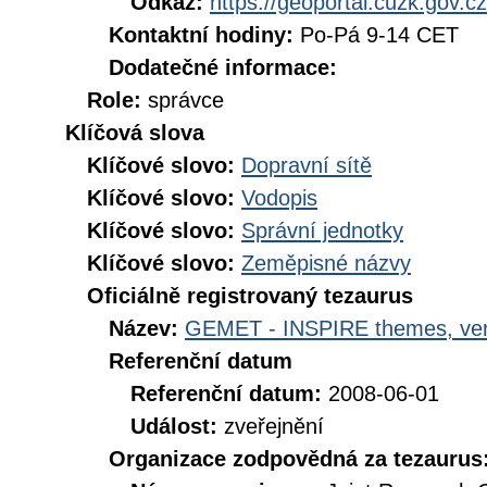
Odkaz:
https://geoportal.cuzk.gov.cz
Kontaktní hodiny:
Po-Pá 9-14 CET
Dodatečné informace:
Role:
správce
Klíčová slova
Klíčové slovo:
Dopravní sítě
Klíčové slovo:
Vodopis
Klíčové slovo:
Správní jednotky
Klíčové slovo:
Zeměpisné názvy
Oficiálně registrovaný tezaurus
Název:
GEMET - INSPIRE themes, ver
Referenční datum
Referenční datum:
2008-06-01
Událost:
zveřejnění
Organizace zodpovědná za tezaurus