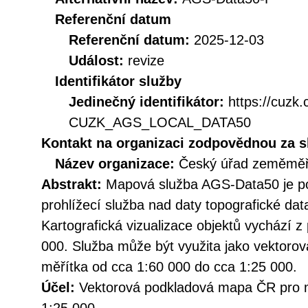
Referenční datum
Referenční datum:
2025-12-03
Událost:
revize
Identifikátor služby
Jedinečný identifikátor:
https://cuzk
CUZK_AGS_LOCAL_DATA50
Kontakt na organizaci zodpovědnou za s
Název organizace:
Český úřad zeměměři
Abstrakt:
Mapová služba AGS-Data50 je po
prohlížecí služba nad daty topografické da
Kartografická vizualizace objektů vychází 
000. Služba může být využita jako vektor
měřítka od cca 1:60 000 do cca 1:25 000.
Účel:
Vektorová podkladová mapa ČR pro m