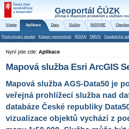
Geoportál ČÚZK
přístup k mapovým produktům a službám res
Vítejte
Aplikace
Data
Služby
INSPIRE
Otevřen
Poskytování geodat
Katastr nemovitostí
RÚIAN
DMVS
Geodetické ap
Nyní jste zde:
Aplikace
Mapová služba Esri ArcGIS Se
Mapová služba AGS-Data50 je p
veřejná prohlížecí služba nad da
databáze České republiky Data50
vizualizace objektů vychází z p