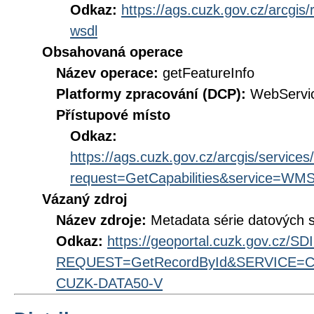
Odkaz:
https://ags.cuzk.gov.cz/arcgi
wsdl
Obsahovaná operace
Název operace:
getFeatureInfo
Platformy zpracování (DCP):
WebServi
Přístupové místo
Odkaz:
https://ags.cuzk.gov.cz/arcgis/servi
request=GetCapabilities&service=WM
Vázaný zdroj
Název zdroje:
Metadata série datových s
Odkaz:
https://geoportal.cuzk.gov.cz/S
REQUEST=GetRecordById&SERVICE=CS
CUZK-DATA50-V