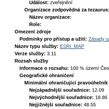
Událost:
zveřejnění
Organizace zodpovědná za tezaurus
Název organizace:
Role:
Omezení zdroje
Podmínky pro přístup a užití:
Zásady u
Název typu služby:
ESRI_MAP
Verze služby:
3.11
Rozsah služby
Informace o rozsahu:
100 % území České
Geografické ohraničení
Minimální ohraničující pravoúhelník
Nejzápadnější souřadnice:
12.09
Nejvýchodnější souřadnice:
18.86
Nejjižnější souřadnice:
48.55