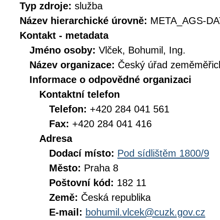
Typ zdroje:
služba
Název hierarchické úrovně:
META_AGS-DA
Kontakt - metadata
Jméno osoby:
Vlček, Bohumil, Ing.
Název organizace:
Český úřad zeměměřick
Informace o odpovědné organizaci
Kontaktní telefon
Telefon:
+420 284 041 561
Fax:
+420 284 041 416
Adresa
Dodací místo:
Pod sídlištěm 1800/9
Město:
Praha 8
Poštovní kód:
182 11
Země:
Česká republika
E-mail:
bohumil.vlcek@cuzk.gov.cz