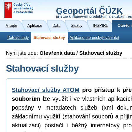
Geoportál ČÚZK
přístup k mapovým produktům a službám res
Vítejte
Aplikace
Data
Služby
INSPIRE
Otevřen
Datové sady
Stahovací služby
Aplikace pro poskytování dat
Nyní jste zde:
Otevřená data / Stahovací služby
Stahovací služby
Stahovací služby ATOM
pro přístup k př
souborům
lze využít i ve vlastních aplikací
popsány v metadatech služeb (xml dokum
základnímu využití (stahování souborů a přijí
aktualizaci) postačí i běžný internetový p