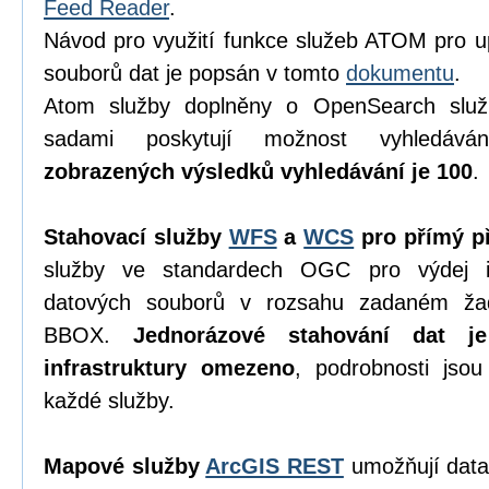
Feed Reader
.
Návod pro využití funkce služeb ATOM pro u
souborů dat je popsán v tomto
dokumentu
.
Atom služby doplněny o OpenSearch služ
sadami poskytují možnost vyhledáv
zobrazených výsledků vyhledávání je 100
.
Stahovací služby
WFS
a
WCS
pro přímý př
služby ve standardech OGC pro výdej in
datových souborů v rozsahu zadaném ža
BBOX.
Jednorázové stahování dat j
infrastruktury omezeno
, podrobnosti jso
každé služby.
Mapové služby
ArcGIS REST
umožňují data