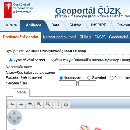
Geoportál ČÚZK
přístup k mapovým produktům a službám res
Vítejte
Aplikace
Data
Služby
INSPIRE
Otevřen
Poskytování geodat
Katastr nemovitostí
RÚIAN
DMVS
Geodetické 
Nyní jste zde:
Aplikace / Poskytování geodat / E-shop
Vyhledávání parcel
Vyčistit vstupní formulář a odebrat výsledky z map
Název/Kód obce
Název/Kód katastrálního území
Parcela, druh číslování
Neomezovat
Stavební
Pozemkov
Parcelní číslo
/
Mapa