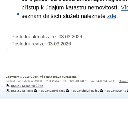
přístup k údajům katastru nemovitostí.
Ví
seznam dalších služeb naleznete
zde
.
Poslední aktualizace: 03.03.2026
Poslední revize:
03.03.2026
Copyright © 2010 ČÚZK, Všechna práva vyhrazena
Kontakt: Pod sídlištěm 9/1800, 182 11 Praha 8, tel.: +420 284 041 111, fax: +420 284 041 416,
Uživate
RSS 2.0 Geoportál ČÚZK
RSS 2.0 Aplikace
RSS 2.0 Datové sady
RSS 2.0 Síťové služby
RSS 2.0 INSPIRE