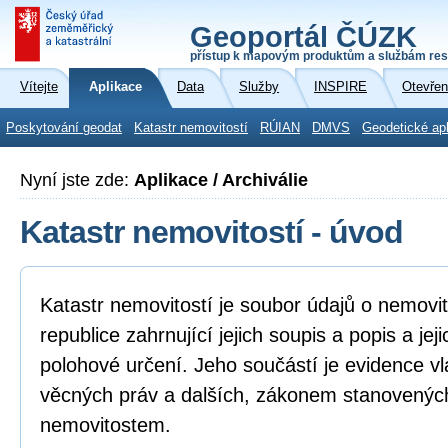
Geoportál ČÚZK
přístup k mapovým produktům a službám res
Vítejte
Aplikace
Data
Služby
INSPIRE
Otevřen
Poskytování geodat
Katastr nemovitostí
RÚIAN
DMVS
Geodetické ap
Nyní jste zde:
Aplikace / Archiválie
Katastr nemovitostí - úvod
Katastr nemovitostí je soubor údajů o nemovi
republice zahrnující jejich soupis a popis a je
polohové určení. Jeho součástí je evidence vl
věcných práv a dalších, zákonem stanovenýc
nemovitostem.