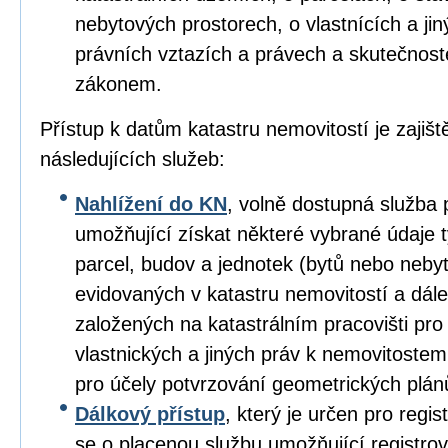
nebytových prostorech, o vlastnících a ji
právních vztazích a právech a skutečnos
zákonem.
Přístup k datům katastru nemovitostí je zajišt
následujících služeb:
Nahlížení do KN
, volně dostupná služba 
umožňující získat některé vybrané údaje tý
parcel, budov a jednotek (bytů nebo nebyt
evidovaných v katastru nemovitostí a dále
založených na katastrálním pracovišti pro
vlastnických a jiných práv k nemovitoste
pro účely potvrzování geometrických plán
Dálkový přístup
, který je určen pro regis
se o placenou službu umožňující registro