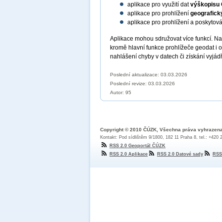
aplikace pro využití dat
výškopisu
aplikace pro prohlížení
geografick
aplikace pro prohlížení a poskytov
Aplikace mohou sdružovat více funkcí. N
kromě hlavní funkce prohlížeče geodat i 
nahlášení chyby v datech či získání vyjád
Poslední aktualizace: 03.03.2026
Poslední revize:
03.03.2026
Autor: 95
Copyright © 2010 ČÚZK, Všechna práva vyhrazen
Kontakt: Pod sídlištěm 9/1800, 182 11 Praha 8, tel.: +420
RSS 2.0 Geoportál ČÚZK
RSS 2.0 Aplikace
RSS 2.0 Datové sady
RSS