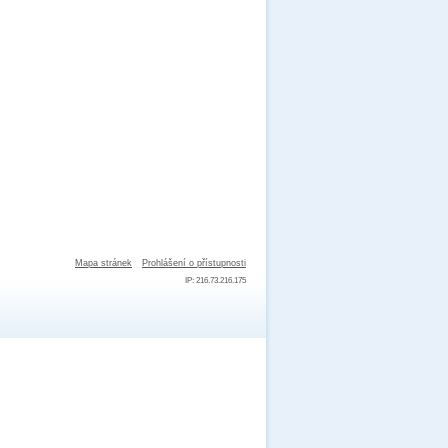
Mapa stránek
Prohlášení o přístupnosti
IP: 216.73.216.175