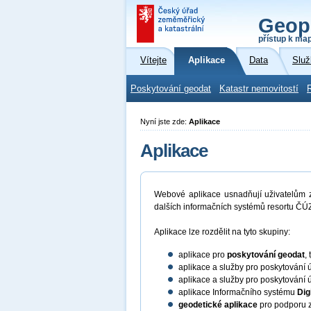
Geop
přístup k ma
Vítejte
Aplikace
Data
Služ
Poskytování geodat
Katastr nemovitostí
Nyní jste zde:
Aplikace
Aplikace
Webové aplikace usnadňují uživatelům zí
dalších informačních systémů resortu ČÚZ
Aplikace lze rozdělit na tyto skupiny:
aplikace pro
poskytování geodat
,
aplikace a služby pro poskytování 
aplikace a služby pro poskytování 
aplikace Informačního systému
Dig
geodetické aplikace
pro podporu z