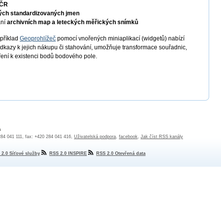
 ČR
ých standardizovaných jmen
ání
archivních map a leteckých měřických snímků
apříklad
Geoprohlížeč
pomocí vnořených miniaplikací (widgetů) nabízí
odkazy k jejich nákupu či stahování, umožňuje transformace souřadnic,
ření k existenci bodů bodového pole.
a
 284 041 111, fax: +420 284 041 416,
Uživatelská podpora
,
facebook
,
Jak číst RSS kanály
 2.0 Síťové služby
RSS 2.0 INSPIRE
RSS 2.0 Otevřená data