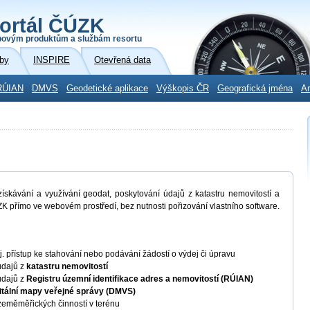
ortál ČÚZK
povým produktům a službám resortu
by
INSPIRE
Otevřená data
RÚIAN
DMVS
Geodetické aplikace
Výškopis ČR
Geografická jména
Ar
skávání a využívání geodat, poskytování údajů z katastru nemovitostí a
K přímo ve webovém prostředí, bez nutnosti pořizování vlastního software.
 tj. přístup ke stahování nebo podávání žádostí o výdej či úpravu
údajů z
katastru nemovitostí
údajů z
Registru územní identifikace adres a nemovitostí (RÚIAN)
itální mapy veřejné správy (DMVS)
eměměřických činností v terénu