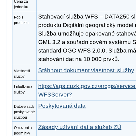
Cena za
jednotku
Stahovací služba WFS – DATA250 slo
Popis
produktu
produktu Digitální geografický model
Služba umožňuje opakované stahován
GML 3.2 a souřadnicovém systému S
standard OGC WFS 2.0.0. Služba m
stahování dat na 10 000 prvků.
Stáhnout dokument vlastnosti služby
Vlastnosti
služby
https://ags.cuzk.gov.cz/arcgis/serv
Lokalizace
služby
WFSServer?
Poskytovaná data
Datové sady
poskytované
službou
Zásady užívání dat a služeb ZÚ
Omezení a
podmínky