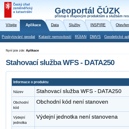
Geoportál ČÚZK
přístup k mapovým produktům a službám res
Vítejte
Aplikace
Data
Služby
INSPIRE
Otevřen
Poskytování geodat
Katastr nemovitostí
RÚIAN
DMVS
Geodetické ap
Nyní jste zde:
Aplikace
Stahovací služba WFS - DATA250
Informace o produktu
Stahovací služba WFS - DATA250
Název
Obchodní kód není stanoven
Obchodní
kód
Výdejní jednotka není stanovena
Výdejní
jednotka