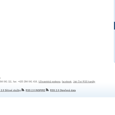
a
 284 041 111, fax: +420 284 041 416,
Uživatelská podpora
,
facebook
,
Jak číst RSS kanály
 2.0 Síťové služby
RSS 2.0 INSPIRE
RSS 2.0 Otevřená data