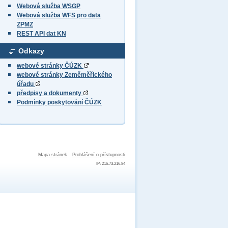
Webová služba WSGP
Webová služba WFS pro data
ZPMZ
REST API dat KN
Odkazy
webové stránky ČÚZK
webové stránky Zeměměřického
úřadu
předpisy a dokumenty
Podmínky poskytování ČÚZK
Mapa stránek
Prohlášení o přístupnosti
IP: 216.73.216.84