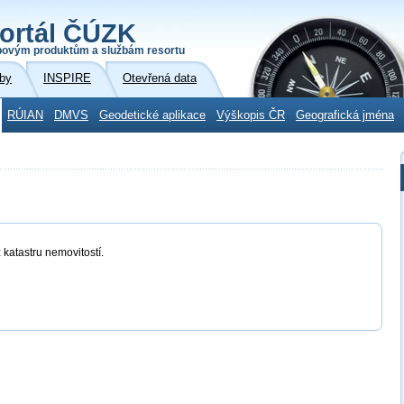
ortál ČÚZK
povým produktům a službám resortu
by
INSPIRE
Otevřená data
RÚIAN
DMVS
Geodetické aplikace
Výškopis ČR
Geografická jména
 katastru nemovitostí.