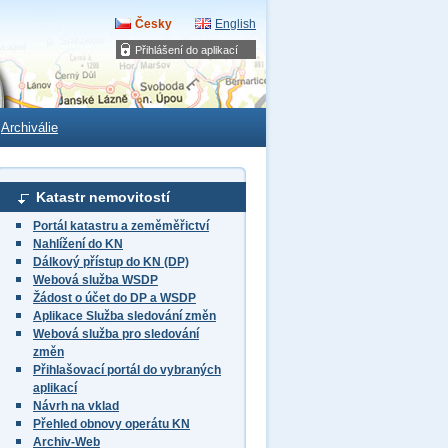
Česky
English
Přihlášení do aplikací
Archiválie
Katastr nemovitostí
Portál katastru a zeměměřictví
Nahlížení do KN
Dálkový přístup do KN (DP)
Webová služba WSDP
Žádost o účet do DP a WSDP
Aplikace Služba sledování změn
Webová služba pro sledování
změn
Přihlašovací portál do vybraných
aplikací
Návrh na vklad
Přehled obnovy operátu KN
Archiv-Web