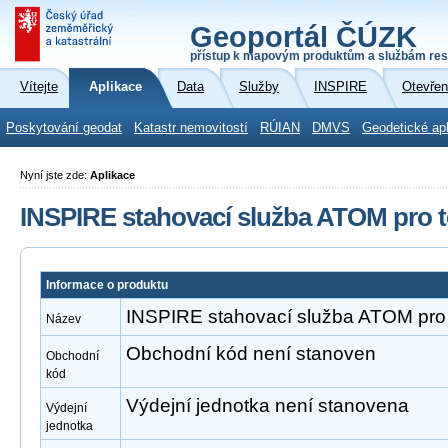
Geoportál ČÚZK
přístup k mapovým produktům a službám res
Vítejte
Aplikace
Data
Služby
INSPIRE
Otevřen
Poskytování geodat
Katastr nemovitostí
RÚIAN
DMVS
Geodetické ap
Nyní jste zde:
Aplikace
INSPIRE stahovací služba ATOM pro 
Informace o produktu
INSPIRE stahovací služba ATOM pro
Název
Obchodní kód není stanoven
Obchodní
kód
Výdejní jednotka není stanovena
Výdejní
jednotka