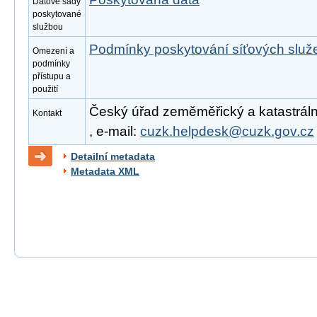
Datové sady
poskytované
službou
Podmínky poskytování síťových slu
Omezení a
podmínky
přístupu a
použití
Český úřad zeměměřický a katastrální
Kontakt
, e-mail:
cuzk.helpdesk@cuzk.gov.cz
Detailní metadata
Metadata XML