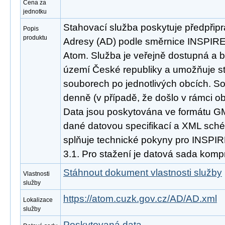
Cena za
jednotku
Stahovací služba poskytuje předpřip
Popis
produktu
Adresy (AD) podle směrnice INSPIRE
Atom. Služba je veřejně dostupná a b
území České republiky a umožňuje st
souborech po jednotlivých obcích. S
denně (v případě, že došlo v rámci o
Data jsou poskytována ve formátu GM
dané datovou specifikací a XML sché
splňuje technické pokyny pro INSPIR
3.1. Pro stažení je datová sada komp
Stáhnout dokument vlastnosti služby
Vlastnosti
služby
https://atom.cuzk.gov.cz/AD/AD.xml
Lokalizace
služby
Poskytovaná data