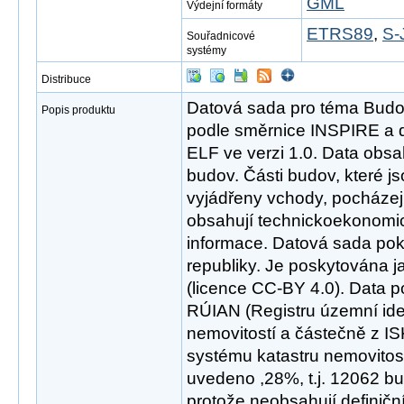
GML
Výdejní formáty
ETRS89
,
S-
Souřadnicové
systémy
Distribuce
Datová sada pro téma Bud
Popis produktu
podle směrnice INSPIRE a d
ELF ve verzi 1.0. Data obsa
budov. Části budov, které j
vyjádřeny vchody, pocháze
obsahují technickoekonomick
informace. Datová sada po
republiky. Je poskytována j
(licence CC-BY 4.0). Data 
RÚIAN (Registru územní iden
nemovitostí a částečně z I
systému katastru nemovitost
uvedeno ,28%, t.j. 12062 bu
protože neobsahují definičn