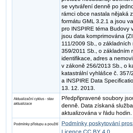
se vytváření denně po jedno
rámci obce nastala nějaká z
formátu GML 3.2.1 a jsou va
pro INSPIRE téma Budovy ve
jsou data komprimována (ZI
111/2009 Sb., o základních 
359/2011 Sb., o základním 
identifikace, adres a nemovi
v zákoně 256/2013 Sb., o ka
katastrální vyhlášce č. 357
a INSPIRE Data Specificatio
13. 12. 2013.
Předpřipravené soubory js
Aktualizační cyklus - stav
aktualizace
denně. Data získaná služ
aktualizována v řádu hodin.
Podmínky poskytování pros
Podmínky přístupu a použití
Licence CC BY 4.0