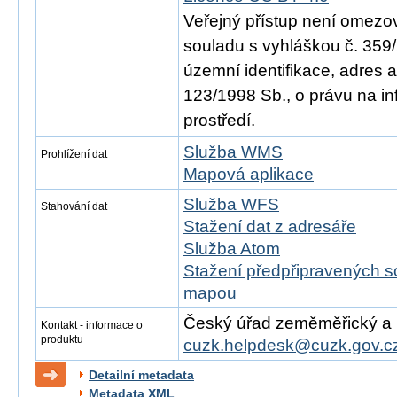
Veřejný přístup není omezo
souladu s vyhláškou č. 359/
územní identifikace, adres 
123/1998 Sb., o právu na in
prostředí.
Služba WMS
Prohlížení dat
Mapová aplikace
Služba WFS
Stahování dat
Stažení dat z adresáře
Služba Atom
Stažení předpřipravených s
mapou
Český úřad zeměměřický a ka
Kontakt - informace o
produktu
cuzk.helpdesk@cuzk.gov.c
Detailní metadata
Metadata XML