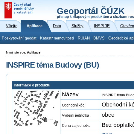
Geoportál ČÚZK
přístup k mapovým produktům a službám res
Vítejte
Aplikace
Data
Služby
INSPIRE
Otevřen
Poskytování geodat
Katastr nemovitostí
RÚIAN
DMVS
Geodetické ap
Nyní jste zde:
Aplikace
INSPIRE téma Budovy (BU)
Informace o produktu
Název
INSPIRE téma Budo
Obchodní kó
Obchodní kód
obce
Výdejní jednotka
Bez poplatk
Cena za jednotku