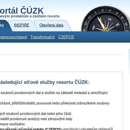
ortál ČÚZK
povým produktům a službám resortu
by
INSPIRE
Otevřená data
oprocessingové
Transformační
CZEPOS
sledující síťové služby resortu ČÚZK:
í souborů prostorových dat a služeb na základě metadat a umožňující
ocházet, přiblížit/oddálit, posouvat nebo překrývat zobrazitelné soubory
ných souborů prostorových dat nebo jeho částí
ovádět prostorové analýzy nad zdrojovými daty
ormace souřadnic.
 pro přesné určování polohy (CZEPOS)
umožňující uživatelům přijímačů