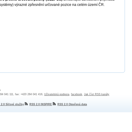
í systémy) výrazné zpřesnění určované pozice na celém území ČR.
a
 284 041 111, fax: +420 284 041 416,
Uživatelská podpora
,
facebook
,
Jak číst RSS kanály
 2.0 Síťové služby
RSS 2.0 INSPIRE
RSS 2.0 Otevřená data