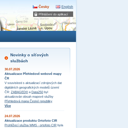
Česky
English
Přihlášení do aplikací
Novinky o síťových
službách
30.07.2026
Aktualizace Přehledové webové mapy
ČR
V souvislosti s aktualizací zdrojových dat
digitálních geografických modelů území
ČR:
ZABAGED®
a
Data250
byl
aktualizován obsah mapové služby
Přehledová mapa České republiky
.
Více
24.07.2026
Aktualizace produktu Ortofoto CIR
Prohlížecí služba WMS - ortofoto CIR
byla