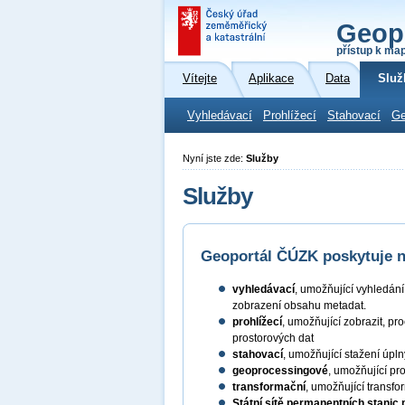
Geop
přístup k ma
Vítejte
Aplikace
Data
Služ
Vyhledávací
Prohlížecí
Stahovací
Ge
Nyní jste zde:
Služby
Služby
Geoportál ČÚZK poskytuje ná
vyhledávací
, umožňující vyhledán
zobrazení obsahu metadat.
prohlížecí
, umožňující zobrazit, pr
prostorových dat
stahovací
, umožňující stažení úpl
geoprocessingové
, umožňující pr
transformační
, umožňující transf
Státní sítě permanentních stanic