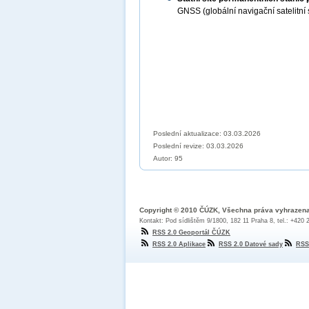
GNSS (globální navigační satelitn
Poslední aktualizace: 03.03.2026
Poslední revize:
03.03.2026
Autor: 95
Copyright © 2010 ČÚZK, Všechna práva vyhrazen
Kontakt: Pod sídlištěm 9/1800, 182 11 Praha 8, tel.: +420
RSS 2.0 Geoportál ČÚZK
RSS 2.0 Aplikace
RSS 2.0 Datové sady
RSS