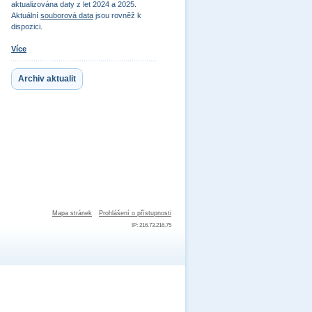
aktualizována daty z let 2024 a 2025.
Aktuální
souborová data
jsou rovněž k
dispozici.
Více
Archiv aktualit
Mapa stránek
Prohlášení o přístupnosti
IP: 216.73.216.75