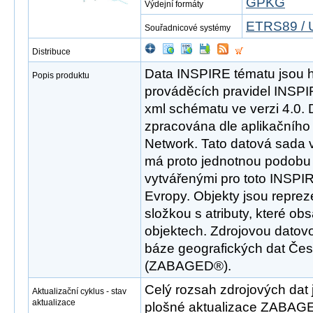
GPKG
Výdejní formáty
ETRS89 / 
Souřadnicové systémy
Distribuce
Data INSPIRE tématu jsou 
Popis produktu
prováděcích pravidel INSP
xml schématu ve verzi 4.0. 
zpracována dle aplikačníh
Network. Tato datová sada 
má proto jednotnou podobu 
vytvářenými pro toto INSPI
Evropy. Objekty jsou repre
složkou s atributy, které ob
objektech. Zdrojovou datov
báze geografických dat Čes
(ZABAGED®).
Celý rozsah zdrojových dat 
Aktualizační cyklus - stav
aktualizace
plošné aktualizace ZABAGE