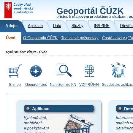
Geoportál ČÚZK
přístup k mapovým produktům a službám res
Vítejte
Aplikace
Data
Služby
INSPIRE
Otevře
Úvod
O Geoportálu ČÚZK
Technické požadavky
Časté otázky (FA
Nyní jste zde:
Vítejte / Úvod
E-shop
Geoprohlížeč
Nahlížení do KN
VDP RÚIAN
Geodetické aplika