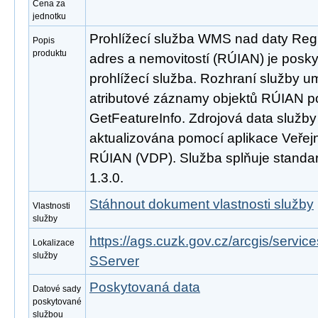
Cena za
jednotku
Prohlížecí služba WMS nad daty Regi
Popis
produktu
adres a nemovitostí (RÚIAN) je posk
prohlížecí služba. Rozhraní služby 
atributové záznamy objektů RÚIAN 
GetFeatureInfo. Zdrojová data služb
aktualizována pomocí aplikace Veřejn
RÚIAN (VDP). Služba splňuje stand
1.3.0.
Stáhnout dokument vlastnosti služby
Vlastnosti
služby
https://ags.cuzk.gov.cz/arcgis/ser
Lokalizace
služby
SServer
Poskytovaná data
Datové sady
poskytované
službou