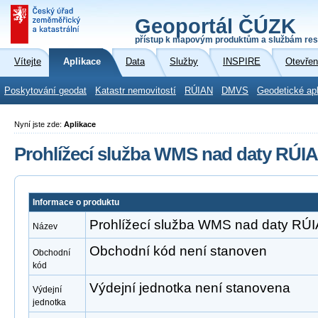
Geoportál ČÚZK
přístup k mapovým produktům a službám res
Vítejte
Aplikace
Data
Služby
INSPIRE
Otevřen
Poskytování geodat
Katastr nemovitostí
RÚIAN
DMVS
Geodetické ap
Nyní jste zde:
Aplikace
Prohlížecí služba WMS nad daty RÚI
Informace o produktu
Prohlížecí služba WMS nad daty RÚ
Název
Obchodní kód není stanoven
Obchodní
kód
Výdejní jednotka není stanovena
Výdejní
jednotka