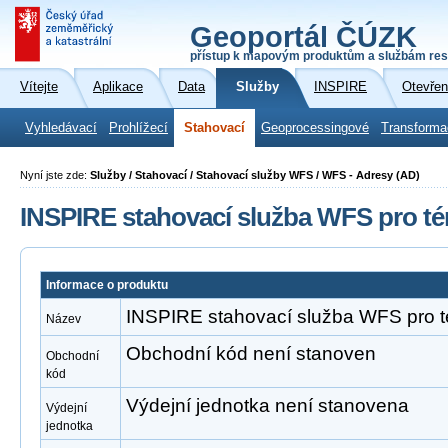
Geoportál ČÚZK
přístup k mapovým produktům a službám res
Vítejte
Aplikace
Data
Služby
INSPIRE
Otevřen
Vyhledávací
Prohlížecí
Stahovací
Geoprocessingové
Transforma
Nyní jste zde:
Služby / Stahovací / Stahovací služby WFS / WFS - Adresy (AD)
INSPIRE stahovací služba WFS pro t
Informace o produktu
INSPIRE stahovací služba WFS pro 
Název
Obchodní kód není stanoven
Obchodní
kód
Výdejní jednotka není stanovena
Výdejní
jednotka