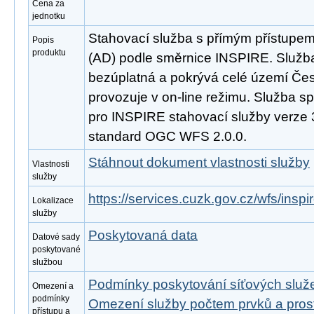
Cena za
jednotku
Stahovací služba s přímým přístupe
Popis
produktu
(AD) podle směrnice INSPIRE. Služba
bezúplatná a pokrývá celé území Čes
provozuje v on-line režimu. Služba s
pro INSPIRE stahovací služby verze 
standard OGC WFS 2.0.0.
Stáhnout dokument vlastnosti služby
Vlastnosti
služby
https://services.cuzk.gov.cz/wfs/insp
Lokalizace
služby
Poskytovaná data
Datové sady
poskytované
službou
Podmínky poskytování síťových slu
Omezení a
podmínky
Omezení služby počtem prvků a pro
přístupu a