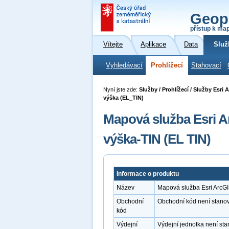
Geop
přístup k ma
Vítejte
Aplikace
Data
Služ
Vyhledávací
Prohlížecí
Stahovací
Nyní jste zde:
Služby / Prohlížecí / Služby Esr
výška (EL_TIN)
Mapová služba Esri A
výška-TIN (EL TIN)
Informace o produktu
Název
Mapová služba Esri ArcG
Obchodní
Obchodní kód není stano
kód
Výdejní
Výdejní jednotka není st