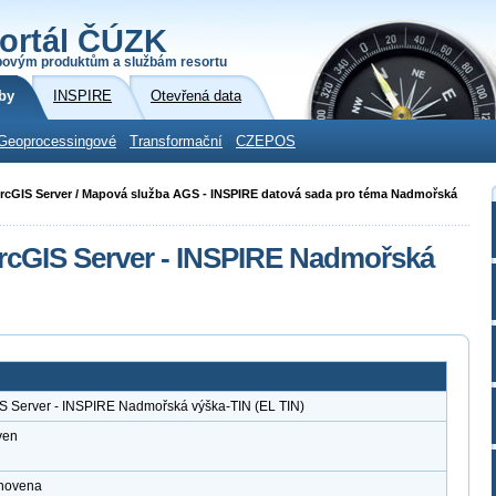
ortál ČÚZK
povým produktům a službám resortu
by
INSPIRE
Otevřená data
Geoprocessingové
Transformační
CZEPOS
i ArcGIS Server / Mapová služba AGS - INSPIRE datová sada pro téma Nadmořská
rcGIS Server - INSPIRE Nadmořská
IS Server - INSPIRE Nadmořská výška-TIN (EL TIN)
ven
anovena