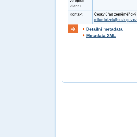
veřejném
klientu
Kontakt
Český úřad zeměměřický a k
milan.krizek@cuzk.gov.cz
Detailní metadata
Metadata XML