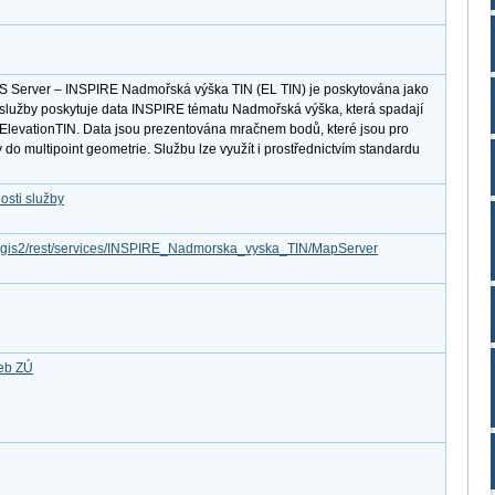
S Server – INSPIRE Nadmořská výška TIN (EL TIN) je poskytována jako
 služby poskytuje data INSPIRE tématu Nadmořská výška, která spadají
ElevationTIN. Data jsou prezentována mračnem bodů, které jsou pro
 do multipoint geometrie. Službu lze využít i prostřednictvím standardu
osti služby
arcgis2/rest/services/INSPIRE_Nadmorska_vyska_TIN/MapServer
žeb ZÚ