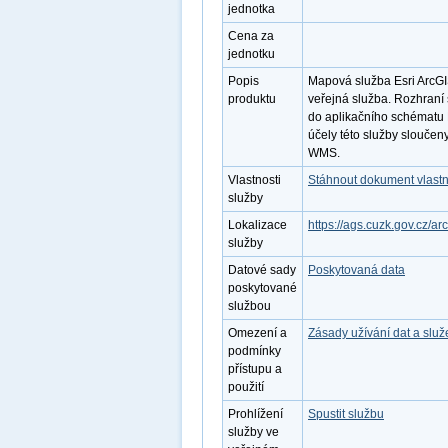
jednotka
Cena za
jednotku
Popis
Mapová služba Esri ArcGI
produktu
veřejná služba. Rozhraní
do aplikačního schématu 
účely této služby sloučeny
WMS.
Vlastnosti
Stáhnout dokument vlastn
služby
Lokalizace
https://ags.cuzk.gov.cz/
služby
Datové sady
Poskytovaná data
poskytované
službou
Omezení a
Zásady užívání dat a slu
podmínky
přístupu a
použití
Prohlížení
Spustit službu
služby ve