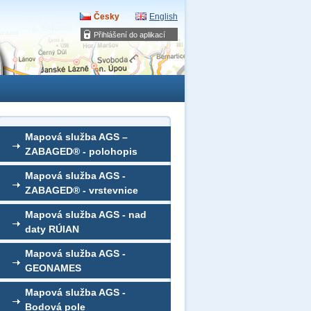
Česky
English
Přihlášení do aplikací
Mapová služba AGS –
ZABAGED® - polohopis
Mapová služba AGS -
ZABAGED® - vrstevnice
Mapová služba AGS - nad
daty RÚIAN
Mapová služba AGS -
GEONAMES
Mapová služba AGS -
Bodová pole