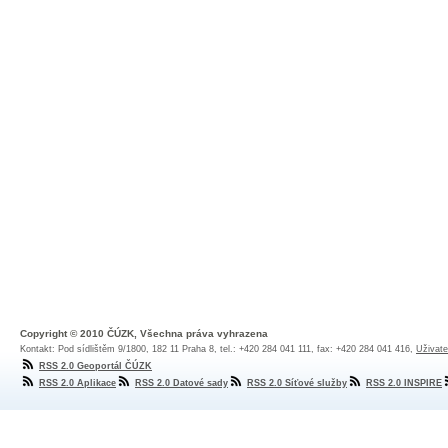
Copyright © 2010 ČÚZK, Všechna práva vyhrazena
Kontakt: Pod sídlištěm 9/1800, 182 11 Praha 8, tel.: +420 284 041 111, fax: +420 284 041 416,
Uživate
RSS 2.0 Geoportál ČÚZK
RSS 2.0 Aplikace
RSS 2.0 Datové sady
RSS 2.0 Síťové služby
RSS 2.0 INSPIRE