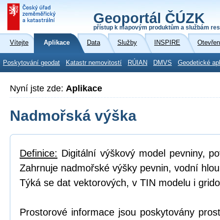
Geoportál ČÚZK
přístup k mapovým produktům a službám res
Vítejte
Aplikace
Data
Služby
INSPIRE
Otevřen
Poskytování geodat
Katastr nemovitostí
RÚIAN
DMVS
Geodetické ap
Nyní jste zde:
Aplikace
Nadmořská výška
Definice:
Digitální výškový model pevniny, p
Zahrnuje nadmořské výšky pevnin, vodní hlou
Týká se dat vektorových, v TIN modelu i grid
Prostorové informace jsou poskytovány prost