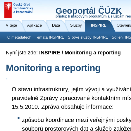
Geoportál ČÚZK
přístup k mapovým produktům a službám res
Vítejte
Aplikace
Data
Služby
INSPIRE
Otevřen
O metadatech
Témata INSPIRE
Síťové služby INSPIRE
Sdílení IN
Nyní jste zde:
INSPIRE / Monitoring a reporting
Monitoring a reporting
O stavu infrastruktury, jejím vývoji a využívá
pravidelně Zprávy zpracované kontaktním mí
15.5.2010. Zpráva obsahuje informace:
způsobu koordinace mezi veřejnými poskyto
souborů prostorových dat a služeb založ