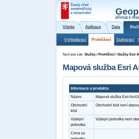
Geop
přístup k ma
Vítejte
Aplikace
Data
Služ
Vyhledávací
Prohlížecí
Stahovací
Nyní jste zde:
Služby / Prohlížecí / Služby Esri
Mapová služba Esri A
Informace o produktu
Název
Mapová služba Esri ArcGI
Obchodní
Obchodní kód není stano
kód
Výdejní
Výdejní jednotka není st
jednotka
Cena za
jednotku