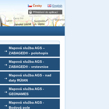
Česky
English
Přihlášení do aplikací
Mapová služba AGS –
ZABAGED® - polohopis
Mapová služba AGS -
ZABAGED® - vrstevnice
Mapová služba AGS - nad
daty RÚIAN
Mapová služba AGS -
GEONAMES
Mapová služba AGS -
Bodová pole