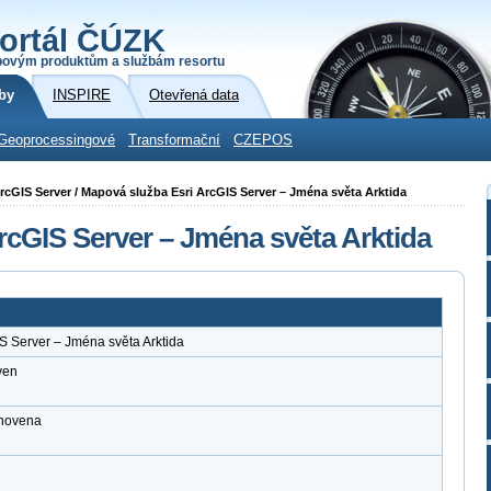
ortál ČÚZK
povým produktům a službám resortu
by
INSPIRE
Otevřená data
Geoprocessingové
Transformační
CZEPOS
 ArcGIS Server / Mapová služba Esri ArcGIS Server – Jména světa Arktida
rcGIS Server – Jména světa Arktida
S Server – Jména světa Arktida
ven
anovena