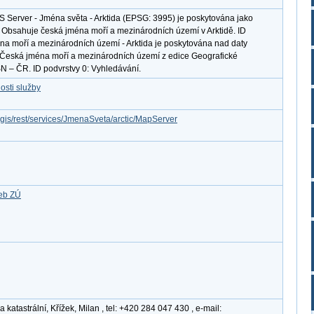
S Server - Jména světa - Arktida (EPSG: 3995) je poskytována jako
. Obsahuje česká jména moří a mezinárodních území v Arktidě. ID
na moří a mezinárodních území - Arktida je poskytována nad daty
eská jména moří a mezinárodních území z edice Geografické
 – ČR. ID podvrstvy 0: Vyhledávání.
osti služby
rcgis/rest/services/JmenaSveta/arctic/MapServer
žeb ZÚ
atastrální, Křížek, Milan , tel: +420 284 047 430 , e-mail: