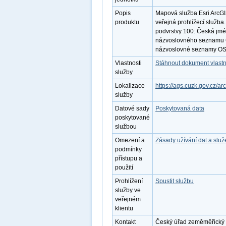
Popis
Mapová služba Esri ArcGI
produktu
veřejná prohlížecí služba
podvrstvy 100: Česká jmé
názvoslovného seznamu Č
názvoslovné seznamy OSN
Vlastnosti
Stáhnout dokument vlastn
služby
Lokalizace
https://ags.cuzk.gov.cz/a
služby
Datové sady
Poskytovaná data
poskytované
službou
Omezení a
Zásady užívání dat a slu
podmínky
přístupu a
použití
Prohlížení
Spustit službu
služby ve
veřejném
klientu
Kontakt
Český úřad zeměměřický a k