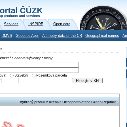
ortal ČÚZK
p products and services
Services
INSPIRE
Open data
DMVS
Geodetic App.
Altimetry data of the CR
Geographical names
Ar
ta
 formulář a odebrat výsledky z mapy
ovat
Stavební
Pozemková parcela
/
Vybraný produkt: Archive Orthophoto of the Czech Republic