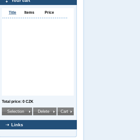
Your cart
Title
Items
Price
Total price: 0 CZK
Links