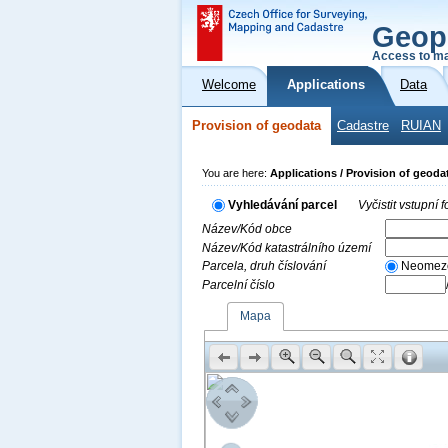
Geop
Access to ma
Welcome
Applications
Data
Provision of geodata
Cadastre
RUIAN
You are here:
Applications / Provision of geoda
Vyhledávání parcel
Vyčistit vstupní
Název/Kód obce
Název/Kód katastrálního území
Parcela, druh číslování
Neomez
Parcelní číslo
Mapa