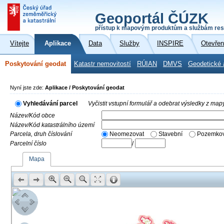
Geoportál ČÚZK
přístup k mapovým produktům a službám res
Vítejte
Aplikace
Data
Služby
INSPIRE
Otevřen
Poskytování geodat
Katastr nemovitostí
RÚIAN
DMVS
Geodetické 
Nyní jste zde:
Aplikace / Poskytování geodat
Vyhledávání parcel
Vyčistit vstupní formulář a odebrat výsledky z map
Název/Kód obce
Název/Kód katastrálního území
Parcela, druh číslování
Neomezovat
Stavební
Pozemkov
Parcelní číslo
/
Mapa