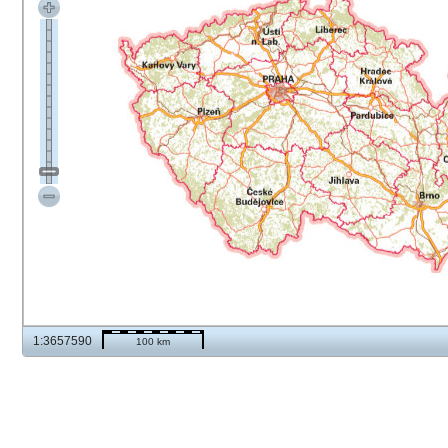
1:3657590
100 km