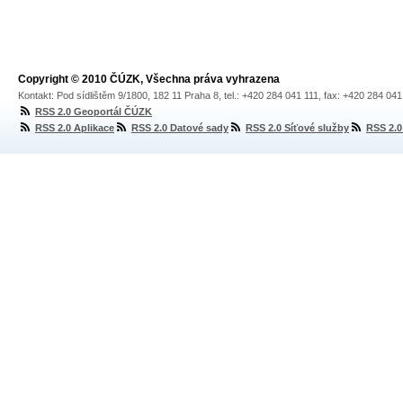
Copyright © 2010 ČÚZK, Všechna práva vyhrazena
Kontakt: Pod sídlištěm 9/1800, 182 11 Praha 8, tel.: +420 284 041 111, fax: +420 284 04
RSS 2.0 Geoportál ČÚZK
RSS 2.0 Aplikace
RSS 2.0 Datové sady
RSS 2.0 Síťové služby
RSS 2.0