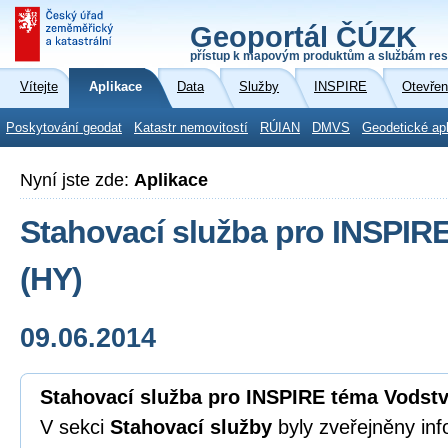
Geoportál ČÚZK
přístup k mapovým produktům a službám res
Vítejte
Aplikace
Data
Služby
INSPIRE
Otevřen
Poskytování geodat
Katastr nemovitostí
RÚIAN
DMVS
Geodetické ap
Nyní jste zde:
Aplikace
Stahovací služba pro INSPIR
(HY)
09.06.2014
Stahovací služba pro INSPIRE téma Vodstv
V sekci
Stahovací služby
byly zveřejněny inf