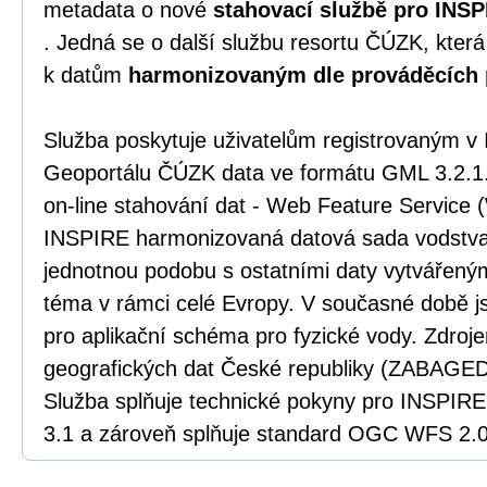
metadata o nové
stahovací službě pro INS
. Jedná se o další službu resortu ČÚZK, která
k datům
harmonizovaným dle prováděcích 
Služba poskytuje uživatelům registrovaným v
Geoportálu ČÚZK data ve formátu GML 3.2.1.
on-line stahování dat - Web Feature Service
INSPIRE harmonizovaná datová sada vodstva
jednotnou podobu s ostatními daty vytvářený
téma v rámci celé Evropy. V současné době j
pro aplikační schéma pro fyzické vody. Zdroj
geografických dat České republiky (ZABAGE
Služba splňuje technické pokyny pro INSPIRE
3.1 a zároveň splňuje standard OGC WFS 2.0