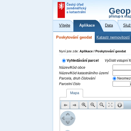
Geop
přístup k ma
Vítejte
Aplikace
Data
Služ
Poskytování geodat
Katastr nemovitostí
Nyní jste zde:
Aplikace / Poskytování geodat
Vyhledávání parcel
Vyčistit vstupní
Název/Kód obce
Název/Kód katastrálního území
Parcela, druh číslování
Neomez
Parcelní číslo
Mapa