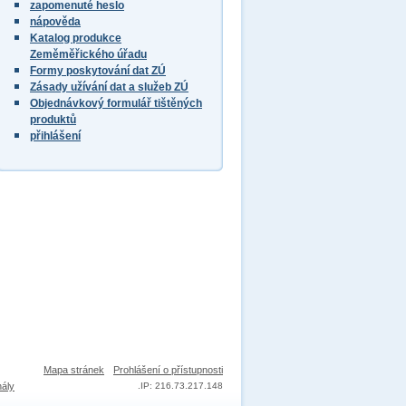
zapomenuté heslo
nápověda
Katalog produkce
Zeměměřického úřadu
Formy poskytování dat ZÚ
Zásady užívání dat a služeb ZÚ
Objednávkový formulář tištěných
produktů
přihlášení
Mapa stránek
Prohlášení o přístupnosti
nály
.
IP: 216.73.217.148