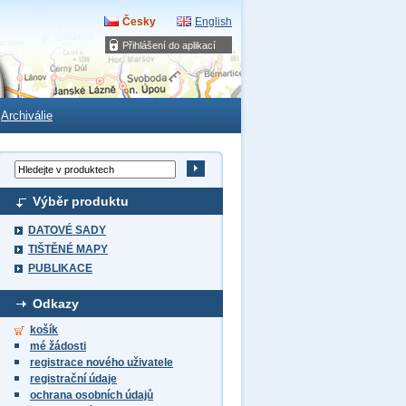
Česky
English
Přihlášení do aplikací
Archiválie
Výběr produktu
DATOVÉ SADY
TIŠTĚNÉ MAPY
PUBLIKACE
Odkazy
košík
mé žádosti
registrace nového uživatele
registrační údaje
ochrana osobních údajů