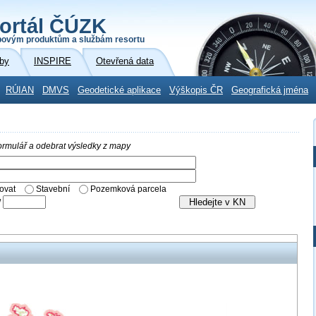
ortál ČÚZK
povým produktům a službám resortu
by
INSPIRE
Otevřená data
RÚIAN
DMVS
Geodetické aplikace
Výškopis ČR
Geografická jména
 formulář a odebrat výsledky z mapy
ovat
Stavební
Pozemková parcela
/