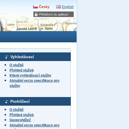
Česky
English
Přihlášení do aplikací
Vyhledávací
O službě
Přehled služeb
Klient vyhledávací služby
Aktuální verze specifikace pro
služby
Prohlížecí
O službě
Přehled služeb
Geoprohlížeč
Aktuální verze specifikace pro