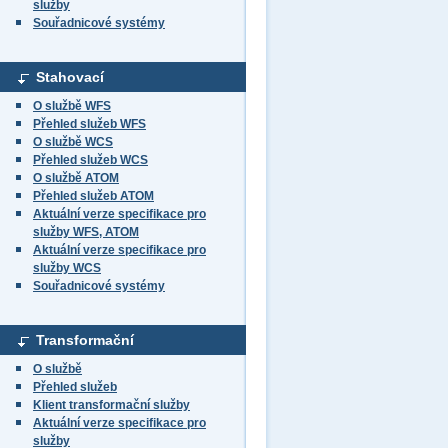
služby
Souřadnicové systémy
Stahovací
O službě WFS
Přehled služeb WFS
O službě WCS
Přehled služeb WCS
O službě ATOM
Přehled služeb ATOM
Aktuální verze specifikace pro
služby WFS, ATOM
Aktuální verze specifikace pro
služby WCS
Souřadnicové systémy
Transformační
O službě
Přehled služeb
Klient transformační služby
Aktuální verze specifikace pro
služby