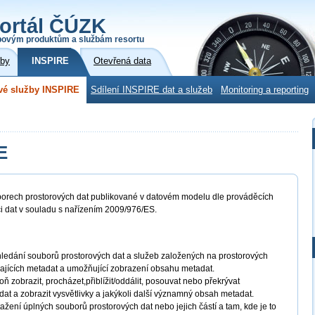
ortál ČÚZK
povým produktům a službám resortu
žby
INSPIRE
Otevřená data
vé služby INSPIRE
Sdílení INSPIRE dat a služeb
Monitoring a reporting
E
borech prostorových dat publikované v datovém modelu dle prováděcích
ci dat v souladu s nařízením 2009/976/ES.
ledání souborů prostorových dat a služeb založených na prostorových
jících metadat a umožňující zobrazení obsahu metadat.
ň zobrazit, procházet,přiblížit/oddálit, posouvat nebo překrývat
dat a zobrazit vysvětlivky a jakýkoli další významný obsah metadat.
ažení úplných souborů prostorových dat nebo jejich částí a tam, kde je to