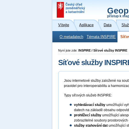
Geop
přístup k ma
Vítejte
Aplikace
Data
Slu
O metadatech
Témata INSPIRE
Síťo
Nyní jste zde:
INSPIRE / Síťové služby INSPIRE
Síťové služby INSPIR
Jsou internetové služby založené na sou
pravidel pro interoperabilitu a harmoniza
Typy síťových služeb INSPIRE:
vyhledávací služby
umožňující vyh
datech na základě obsahu odpovída
prohlížecí služby
umožňující alespo
zobrazitelné soubory prostorových 
služby stahování dat
umožňující st